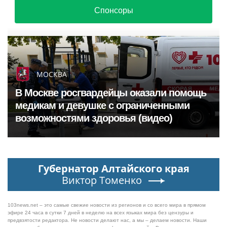
Спонсоры
МОСКВА
В Москве росгвардейцы оказали помощь
медикам и девушке с ограниченными
возможностями здоровья (видео)
Губернатор Алтайского края
Виктор Томенко
103news.net – это самые свежие новости из регионов и со всего мира в прямом
эфире 24 часа в сутки 7 дней в неделю на всех языках мира без цензуры и
предвзятости редактора. Не новости делают нас, а мы – делаем новости. Наши