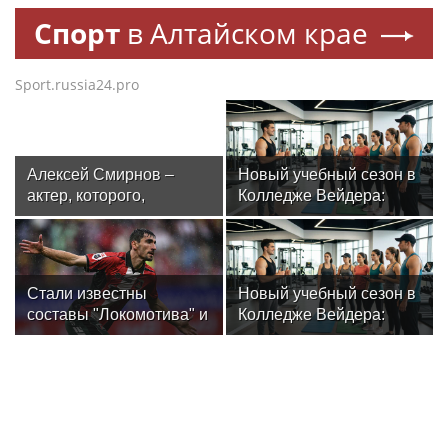
Спорт
в Алтайском крае
Sport.russia24.pro
Алексей Смирнов –
Новый учебный сезон в
актер, которого,
Колледже Вейдера:
надеюсь, еще не
стартовали очные
забыли
программы подготовки
фитнес-тренеров и
специалистов
Стали известны
Новый учебный сезон в
индустрии здоровья
составы "Локомотива" и
Колледже Вейдера:
"Акрона" на матч РПЛ
стартовали очные
программы подготовки
фитнес-тренеров и
специалистов
индустрии здоровья