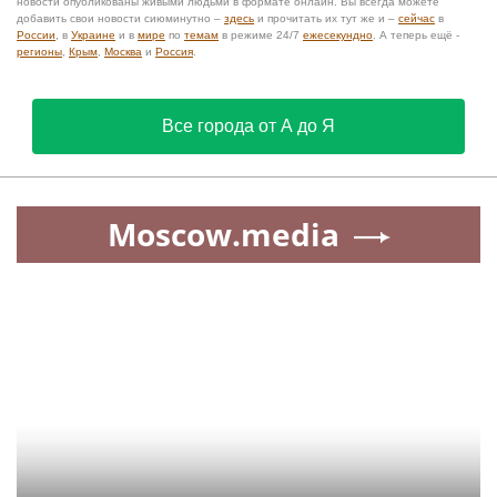
новости опубликованы живыми людьми в формате онлайн. Вы всегда можете
добавить свои новости сиюминутно –
здесь
и прочитать их тут же и –
сейчас
в
России
, в
Украине
и в
мире
по
темам
в режиме 24/7
ежесекундно
. А теперь ещё -
регионы
,
Крым
,
Москва
и
Россия
.
Все города от А до Я
Moscow.media