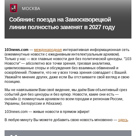
МОСКВА
Собянин: поезда на Замоскворецкой
линии полностью заменят в 2027 году
103news.com
—
международная
интерактивная информационная сеть
(ежеминутные новости с ежедневным интелектуальным архивом).
Только у нас — все главные новости дня без политической цензуры. "103
Новости" — абсолютно все точки зрения, трезвая аналитика,
цивилизованные споры и обсуждения без взаимных обвинений и
оскорблений. Помните, что не у всех точка зрения совпадает с Вашей.
Уважайте мнение других, даже если Вы отстаиваете свой взгляд и свою
позицию.
Мы не навязываем Вам своё видение, мы даём Вам объективный срез
событий дня без цензуры и без купюр. Новости, какие они есть —
онлайн (с поминутным архивом по всем городам и регионам России,
Украины, Белоруссии и Абхазии).
103news.com — живые новости в прямом эфире!
В любую минуту Вы можете добавить свою новость мгновенно —
здесь
.