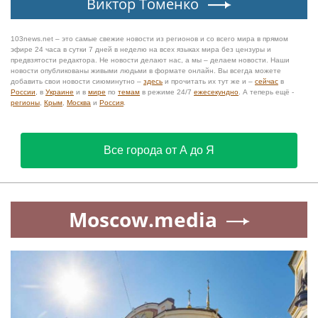
Виктор Томенко
103news.net – это самые свежие новости из регионов и со всего мира в прямом
эфире 24 часа в сутки 7 дней в неделю на всех языках мира без цензуры и
предвзятости редактора. Не новости делают нас, а мы – делаем новости. Наши
новости опубликованы живыми людьми в формате онлайн. Вы всегда можете
добавить свои новости сиюминутно –
здесь
и прочитать их тут же и –
сейчас
в
России
, в
Украине
и в
мире
по
темам
в режиме 24/7
ежесекундно
. А теперь ещё -
регионы
,
Крым
,
Москва
и
Россия
.
Все города от А до Я
Moscow.media