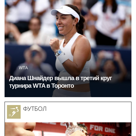
определили в Москве
знаменитый
спортивный комплекс
столицы
WTA
Диана Шнайдер вышла в третий круг
турнира WTA в Торонто
ФУТБОЛ