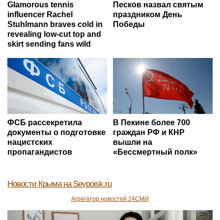
Glamorous tennis
Песков назвал святым
influencer Rachel
праздником День
Stuhlmann braves cold in
Победы
revealing low-cut top and
skirt sending fans wild
ФСБ рассекретила
В Пекине более 700
документы о подготовке
граждан РФ и КНР
нацистских
вышли на
пропагандистов
«Бессмертный полк»
Новости Крыма
на Sevpoisk.ru
Агрегатор новостей 24СМИ