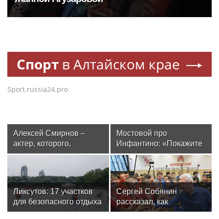
Спорт
в Алтайском крае
Sport.russia24.pro
Алексей Смирнов –
Мостовой про
актер, которого,
Инфантино: «Покажите
надеюсь, еще не
его фотографию на
забыли
улицах Москвы до ЧМ!
48 из 50 человек скажут,
что не знают, кто это.
Ликсутов: 17 участков
Сергей Собянин
Спросите у футбольных
для безопасного отдыха
рассказал, как
людей – кто был до
и водного спорта
отреставрируют
Джанни? Я не помню»