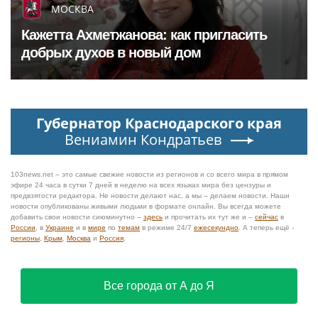
МОСКВА
Кажетта Ахметжанова: как пригласить
добрых духов в новый дом
Губернатор Краснодарского края
Вениамин Кондратьев
103news.net – это самые свежие новости из регионов и со всего мира в прямом
эфире 24 часа в сутки 7 дней в неделю на всех языках мира без цензуры и
предвзятости редактора. Не новости делают нас, а мы – делаем новости. Наши
новости опубликованы живыми людьми в формате онлайн. Вы всегда можете
добавить свои новости сиюминутно –
здесь
и прочитать их тут же и –
сейчас
в
России
, в
Украине
и в
мире
по
темам
в режиме 24/7
ежесекундно
. А теперь ещё -
регионы
,
Крым
,
Москва
и
Россия
.
Все города от А до Я