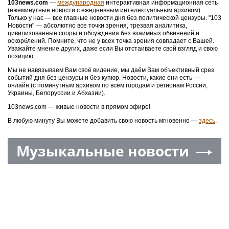
103news.com
—
международная
интерактивная информационная сеть
(ежеминутные новости с ежедневным интелектуальным архивом).
Только у нас — все главные новости дня без политической цензуры. "103
Новости" — абсолютно все точки зрения, трезвая аналитика,
цивилизованные споры и обсуждения без взаимных обвинений и
оскорблений. Помните, что не у всех точка зрения совпадает с Вашей.
Уважайте мнение других, даже если Вы отстаиваете свой взгляд и свою
позицию.
Мы не навязываем Вам своё видение, мы даём Вам объективный срез
событий дня без цензуры и без купюр. Новости, какие они есть —
онлайн (с поминутным архивом по всем городам и регионам России,
Украины, Белоруссии и Абхазии).
103news.com — живые новости в прямом эфире!
В любую минуту Вы можете добавить свою новость мгновенно —
здесь
.
Музыкальные новости