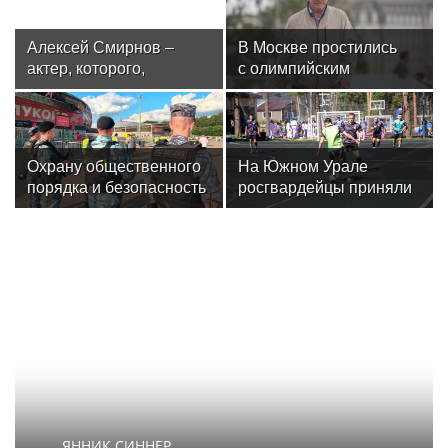
Алексей Смирнов –
В Москве простились
актер, которого,
с олимпийским
надеюсь, еще не
чемпионом Иваном
забыли
Едешко
Охрану общественного
На Южном Урале
порядка и безопасность
росгвардейцы приняли
на футбольном матче в
участие в спортивных
Москве обеспечила
состязаниях,
Росгвардия (видео)
приуроченных ко Дню
физкультурника
ЯННИК СИННЕР