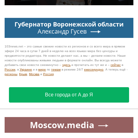
Губернатор Воронежской области
Александр Гусев
103news.net – это самые свежие новости из регионов и со всего мира в прямом
эфире 24 часа в сутки 7 дней в неделю на всех языках мира без цензуры и
предвзятости редактора. Не новости делают нас, а мы – делаем новости. Наши
новости опубликованы живыми людьми в формате онлайн. Вы всегда можете
добавить свои новости сиюминутно –
здесь
и прочитать их тут же и –
сейчас
в
России
, в
Украине
и в
мире
по
темам
в режиме 24/7
ежесекундно
. А теперь ещё -
регионы
,
Крым
,
Москва
и
Россия
.
Все города от А до Я
Moscow.media