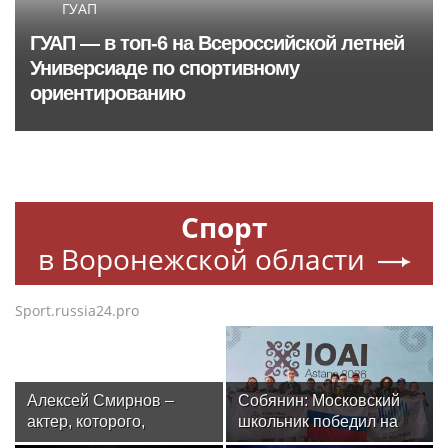
ГУАП
ГУАП — в топ‑6 на Всероссийской летней
Универсиаде по спортивному
ориентированию
Спорт
в Воронежской области
Sport.russia24.pro
Алексей Смирнов –
Собянин: Московский
актер, которого,
школьник победил на
надеюсь, еще не
олимпиаде по