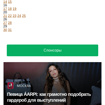
14
15
16
17
18
19
20
21
22
23
24
25
26
27
28
29
30
31
Спонсоры
МОСКВА
Певица ÁARPI: как грамотно подобрать
гардероб для выступлений