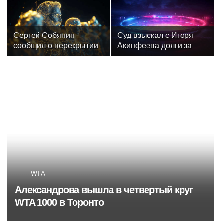
забыли
искусственному
интеллекту
Сергей Собянин
Суд взыскал с Игоря
сообщил о перекрытии
Акинфеева долги за
дорог в Москве 8 и 9
коммунальные услуги
августа
WTA
Александрова вышла в четвертый круг
WTA 1000 в Торонто