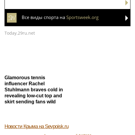
Все виды спорта на
Sportsweek.org
Today.29ru.net
Glamorous tennis
influencer Rachel
Stuhlmann braves cold in
revealing low-cut top and
skirt sending fans wild
Новости Крыма
на Sevpoisk.ru