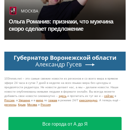
МОСКВА
Ольга Романив: признаки, что мужчина
скоро сделает предложение
Губернатор Воронежской области
Александр Гусев
103news.net – это самые свежие новости из регионов и со всего мира в прямом
эфире 24 часа в сутки 7 дней в неделю на всех языках мира без цензуры и
предвзятости редактора. Не новости делают нас, а мы – делаем новости. Наши
новости опубликованы живыми людьми в формате онлайн. Вы всегда можете
добавить свои новости сиюминутно –
здесь
и прочитать их тут же и –
сейчас
в
России
, в
Украине
и в
мире
по
темам
в режиме 24/7
ежесекундно
. А теперь ещё -
регионы
,
Крым
,
Москва
и
Россия
.
Все города от А до Я