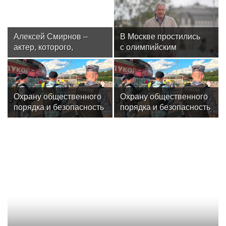
Алексей Смирнов –
В Москве простились
актер, которого,
с олимпийским
надеюсь, еще не
чемпионом Иваном
забыли
Едешко
Охрану общественного
Охрану общественного
порядка и безопасность
порядка и безопасность
на футбольном матче в
на футбольном матче в
Москве обеспечила
Москве обеспечила
Росгвардия
Росгвардия (видео)