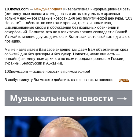
103news.com
—
международная
интерактивная информационная сеть
(ежеминутные новости с ежедневным интелектуальным архивом).
Только у нас — все главные новости дня без политической цензуры. "103
Новости" — абсолютно все точки зрения, трезвая аналитика,
цивилизованные споры и обсуждения без взаимных обвинений и
оскорблений. Помните, что не у всех точка зрения совпадает с Вашей.
Уважайте мнение других, даже если Вы отстаиваете свой взгляд и свою
позицию.
Мы не навязываем Вам своё видение, мы даём Вам объективный срез
событий дня без цензуры и без купюр. Новости, какие они есть —
онлайн (с поминутным архивом по всем городам и регионам России,
Украины, Белоруссии и Абхазии).
103news.com — живые новости в прямом эфире!
В любую минуту Вы можете добавить свою новость мгновенно —
здесь
.
Музыкальные новости