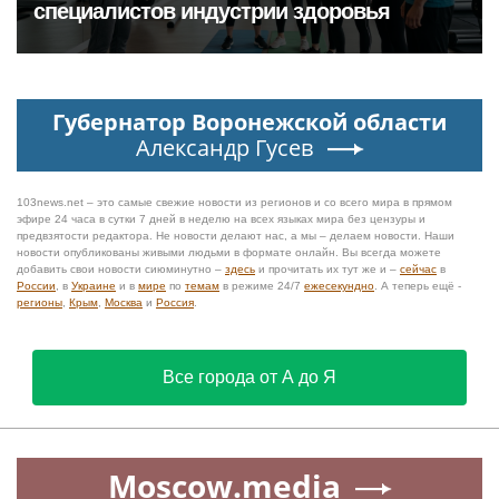
специалистов индустрии здоровья
Губернатор Воронежской области
Александр Гусев
103news.net – это самые свежие новости из регионов и со всего мира в прямом
эфире 24 часа в сутки 7 дней в неделю на всех языках мира без цензуры и
предвзятости редактора. Не новости делают нас, а мы – делаем новости. Наши
новости опубликованы живыми людьми в формате онлайн. Вы всегда можете
добавить свои новости сиюминутно –
здесь
и прочитать их тут же и –
сейчас
в
России
, в
Украине
и в
мире
по
темам
в режиме 24/7
ежесекундно
. А теперь ещё -
регионы
,
Крым
,
Москва
и
Россия
.
Все города от А до Я
Moscow.media