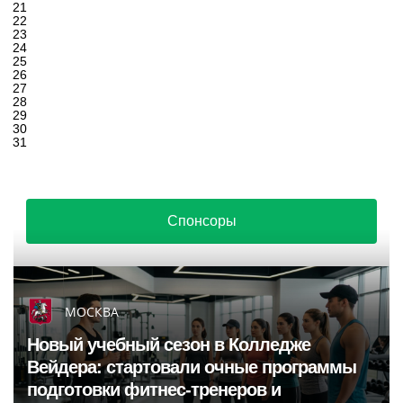
21
22
23
24
25
26
27
28
29
30
31
Спонсоры
МОСКВА
Новый учебный сезон в Колледже
Вейдера: стартовали очные программы
подготовки фитнес-тренеров и