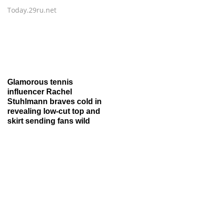
Today.29ru.net
Glamorous tennis
influencer Rachel
Stuhlmann braves cold in
revealing low-cut top and
skirt sending fans wild
Новости Крыма
на Sevpoisk.ru
Агрегатор новостей 24СМИ