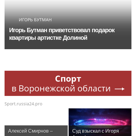
ИГОРЬ БУТМАН
Игорь Бутман приветствовал подарок
квартиры артистке Долиной
Спорт
в Воронежской области
Sport.russia24.pro
Алексей Смирнов –
Суд взыскал с Игоря