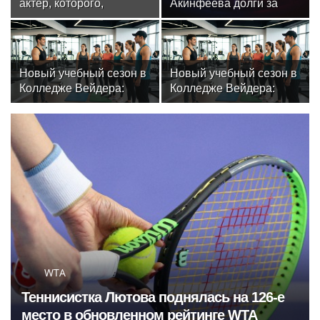
актер, которого,
Акинфеева долги за
надеюсь, еще не
коммунальные услуги
забыли
Новый учебный сезон в
Новый учебный сезон в
Колледже Вейдера:
Колледже Вейдера:
стартовали очные
стартовали очные
программы подготовки
программы подготовки
фитнес-тренеров и
фитнес-тренеров и
специалистов
специалистов
индустрии здоровья
индустрии здоровья
WTA
Теннисистка Лютова поднялась на 126-е
место в обновленном рейтинге WTA