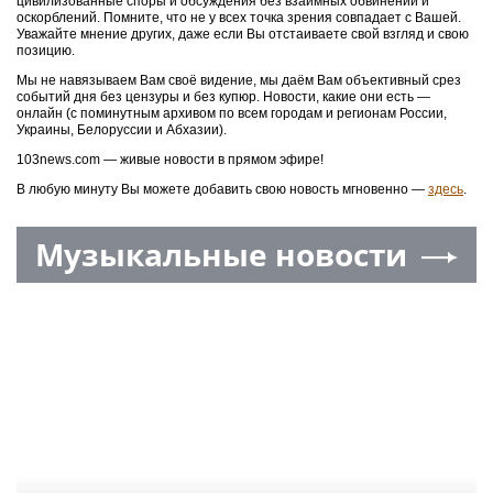
цивилизованные споры и обсуждения без взаимных обвинений и
оскорблений. Помните, что не у всех точка зрения совпадает с Вашей.
Уважайте мнение других, даже если Вы отстаиваете свой взгляд и свою
позицию.
Мы не навязываем Вам своё видение, мы даём Вам объективный срез
событий дня без цензуры и без купюр. Новости, какие они есть —
онлайн (с поминутным архивом по всем городам и регионам России,
Украины, Белоруссии и Абхазии).
103news.com — живые новости в прямом эфире!
В любую минуту Вы можете добавить свою новость мгновенно —
здесь
.
Музыкальные новости