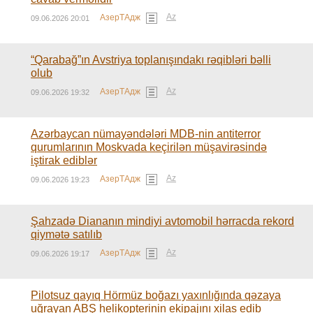
Az
АзерТАдж
09.06.2026 20:01
“Qarabağ”ın Avstriya toplanışındakı rəqibləri bəlli
olub
Az
АзерТАдж
09.06.2026 19:32
Azərbaycan nümayəndələri MDB-nin antiterror
qurumlarının Moskvada keçirilən müşavirəsində
iştirak ediblər
Az
АзерТАдж
09.06.2026 19:23
Şahzadə Diananın mindiyi avtomobil hərracda rekord
qiymətə satılıb
Az
АзерТАдж
09.06.2026 19:17
Pilotsuz qayıq Hörmüz boğazı yaxınlığında qəzaya
uğrayan ABŞ helikopterinin ekipajını xilas edib