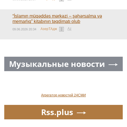
“İslamın müqəddəs mərkəzi – şəhərsalma və
memarlıq” kitabının təqdimatı olub
Az
АзерТАдж
09.06.2026 20:34
Музыкальные новости
Агрегатор новостей 24СМИ
Rss.plus