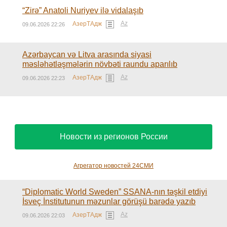
“Zirə” Anatoli Nuriyev ilə vidalaşıb
Az
АзерТАдж
09.06.2026 22:26
Azərbaycan və Litva arasında siyasi
məsləhətləşmələrin növbəti raundu aparılıb
Az
АзерТАдж
09.06.2026 22:23
Новости из регионов России
Агрегатор новостей 24СМИ
“Diplomatic World Sweden” SSANA-nın təşkil etdiyi
İsveç İnstitutunun məzunlar görüşü barədə yazıb
Az
АзерТАдж
09.06.2026 22:03