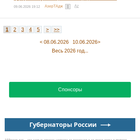
Az
АзерТАдж
09.06.2026 19:12
1
2
3
4
5
>
>>
< 08.06.2026
10.06.2026>
Весь 2026 год...
Спонсоры
Губернаторы России
103news.net – это самые свежие новости из регионов и со всего мира в прямом