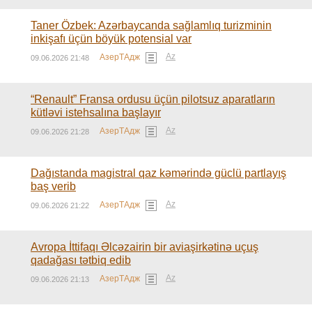
Taner Özbek: Azərbaycanda sağlamlıq turizminin
inkişafı üçün böyük potensial var
Az
АзерТАдж
09.06.2026 21:48
“Renault” Fransa ordusu üçün pilotsuz aparatların
kütləvi istehsalına başlayır
Az
АзерТАдж
09.06.2026 21:28
Dağıstanda magistral qaz kəmərində güclü partlayış
baş verib
Az
АзерТАдж
09.06.2026 21:22
Avropa İttifaqı Əlcəzairin bir aviaşirkətinə uçuş
qadağası tətbiq edib
Az
АзерТАдж
09.06.2026 21:13