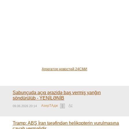
Агрегатор новостей 24СМИ
Sabunçuda açıq ərazidə baş vermiş yanğın
söndürülüb - YENİLƏNİB
Az
АзерТАдж
09.06.2026 20:14
Tramp: ABŞ İran tərəfindən helikopterin vurulmasına
cavab verməlidir