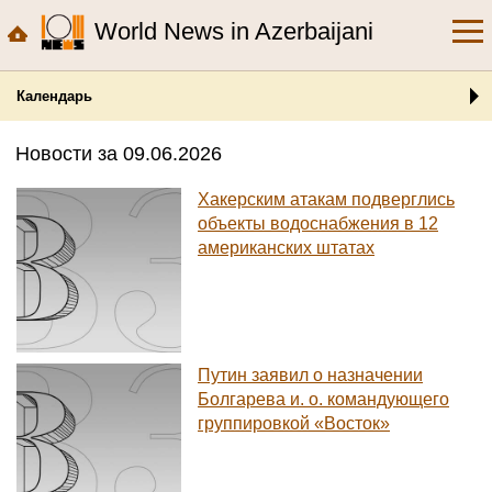
World News in Azerbaijani
Календарь
Новости за 09.06.2026
Хакерским атакам подверглись
объекты водоснабжения в 12
американских штатах
Путин заявил о назначении
Болгарева и. о. командующего
группировкой «Восток»