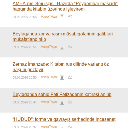
AMEA-nın elmi işçisi: Hazırda "Peyğəmbər məscidi"
haqqında kitabın üzərində işləyirəm
Az
АзерТАдж
09.06.2026 20:58
Beyləqanda xor və rəsm müsabiqələrinin qalibləri
mükafatlandırılıb
Az
АзерТАдж
09.06.2026 20:51
Zərnaz İmanzadə: Kitabın rus dilində variantı öz
nəşrini gözləyir
Az
АзерТАдж
09.06.2026 20:50
Beyləqanda şəhid Fəti Fətizadənin xatirəsi anılıb
Az
АзерТАдж
09.06.2026 20:44
“HÜDUD”: forma və qavrayış sərhədində incəsənət
Az
АзерТАдж
09.06.2026 20:37