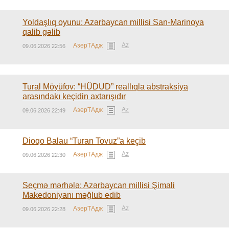
Yoldaşlıq oyunu: Azərbaycan millisi San-Marinoya
qalib gəlib
Az
АзерТАдж
09.06.2026 22:56
Tural Möyüfov: “HÜDUD” reallıqla abstraksiya
arasındakı keçidin axtarışıdır
Az
АзерТАдж
09.06.2026 22:49
Dioqo Balau “Turan Tovuz”a keçib
Az
АзерТАдж
09.06.2026 22:30
Seçmə mərhələ: Azərbaycan millisi Şimali
Makedoniyanı məğlub edib
Az
АзерТАдж
09.06.2026 22:28