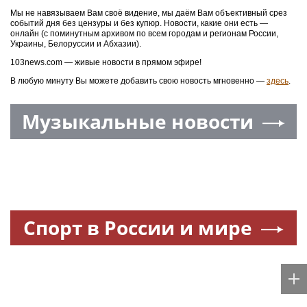
Мы не навязываем Вам своё видение, мы даём Вам объективный срез
событий дня без цензуры и без купюр. Новости, какие они есть —
онлайн (с поминутным архивом по всем городам и регионам России,
Украины, Белоруссии и Абхазии).
103news.com — живые новости в прямом эфире!
В любую минуту Вы можете добавить свою новость мгновенно —
здесь
.
Музыкальные новости
Спорт в России и мире
Новости Крыма
на Sevpoisk.ru