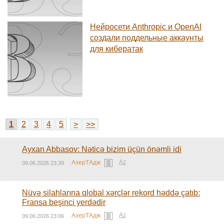
Нейросети Anthropic и OpenAI
создали поддельные аккаунты
для кибератак
1
2
3
4
5
>
>>
Ayxan Abbasov: Nəticə bizim üçün önəmli idi
Az
АзерТАдж
09.06.2026 23:39
Nüvə silahlarına qlobal xərclər rekord həddə çatıb:
Fransa beşinci yerdədir
Az
АзерТАдж
09.06.2026 23:06