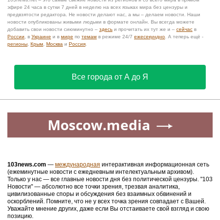
эфире 24 часа в сутки 7 дней в неделю на всех языках мира без цензуры и
предвзятости редактора. Не новости делают нас, а мы – делаем новости. Наши
новости опубликованы живыми людьми в формате онлайн. Вы всегда можете
добавить свои новости сиюминутно –
здесь
и прочитать их тут же и –
сейчас
в
России
, в
Украине
и в
мире
по
темам
в режиме 24/7
ежесекундно
. А теперь ещё -
регионы
,
Крым
,
Москва
и
Россия
.
Все города от А до Я
Moscow.media
103news.com
—
международная
интерактивная информационная сеть
(ежеминутные новости с ежедневным интелектуальным архивом).
Только у нас — все главные новости дня без политической цензуры. "103
Новости" — абсолютно все точки зрения, трезвая аналитика,
цивилизованные споры и обсуждения без взаимных обвинений и
оскорблений. Помните, что не у всех точка зрения совпадает с Вашей.
Уважайте мнение других, даже если Вы отстаиваете свой взгляд и свою
позицию.