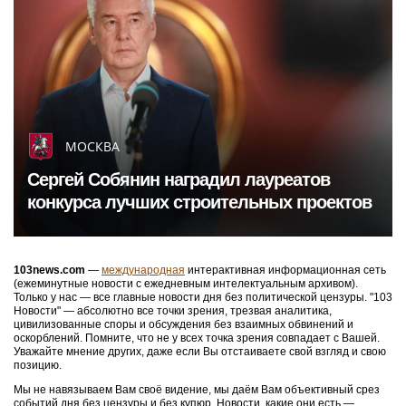
МОСКВА
Гастроэнтеролог Садыков объяснил, как
амброзия может влиять на ЖКТ
Губернаторы России
103news.net – это самые свежие новости из регионов и со всего мира в прямом
эфире 24 часа в сутки 7 дней в неделю на всех языках мира без цензуры и
предвзятости редактора. Не новости делают нас, а мы – делаем новости. Наши
новости опубликованы живыми людьми в формате онлайн. Вы всегда можете
добавить свои новости сиюминутно –
здесь
и прочитать их тут же и –
сейчас
в
России
, в
Украине
и в
мире
по
темам
в режиме 24/7
ежесекундно
. А теперь ещё -
регионы
,
Крым
,
Москва
и
Россия
.
Все города от А до Я