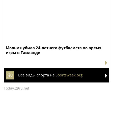
Алексей Смирнов –
В Москве дети
актер, которого,
сотрудников и
надеюсь, еще не
военнослужащих
забыли
Росгвардии посетили
мастер-класс по
художественной
В Москве простились
На Южном Урале
гимнастике
с олимпийским
росгвардейцы приняли
чемпионом Иваном
участие в спортивных
Едешко
состязаниях,
приуроченных ко Дню
физкультурника
ATP