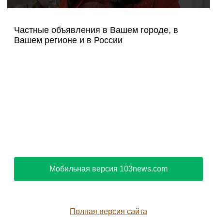
Все виды спорта на
Sportsweek.org
Today.29ru.net
Glamorous tennis
influencer Rachel
Stuhlmann braves cold in
revealing low-cut top and
skirt sending fans wild
Новости Крыма
на Sevpoisk.ru
Агрегатор новостей 24СМИ