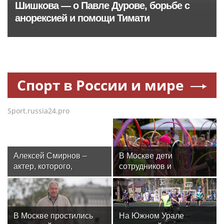
103news.com
—
международная
интерактивная информационная сеть
(ежеминутные новости с ежедневным интелектуальным архивом).
Только у нас — все главные новости дня без политической цензуры. "103
Новости" — абсолютно все точки зрения, трезвая аналитика,
цивилизованные споры и обсуждения без взаимных обвинений и
оскорблений. Помните, что не у всех точка зрения совпадает с Вашей.
Уважайте мнение других, даже если Вы отстаиваете свой взгляд и свою
позицию.
Мы не навязываем Вам своё видение, мы даём Вам объективный срез
событий дня без цензуры и без купюр. Новости, какие они есть —
онлайн (с поминутным архивом по всем городам и регионам России,
Украины, Белоруссии и Абхазии).
103news.com — живые новости в прямом эфире!
В любую минуту Вы можете добавить свою новость мгновенно —
здесь
.
Музыкальные новости