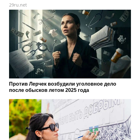
Кинолог Голубев рассказал, как помочь
собаке привыкнуть к новому дому
Агрегатор новостей 24СМИ
Читайте также:
14:35
۳۵ درصد برق تهران در پاکدشت تامین می شود
14:33
خبرنگار واقعی امید را در جامعه زنده نگه می‌دارد
14:24
نیویورک تایمز: غرب تمایلی به تجهیز اوکراین به موشک‌های رهگیر ندارد