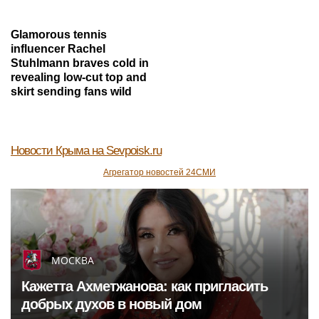
Теннисист Медведев занял шестую
строчку в рейтинге ATP
ФУТБОЛ
Молния убила 24-летнего футболиста во время
игры в Таиланде