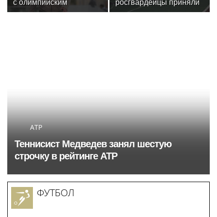
ТИМАТИ
«Мы никогда не были парой»: Алена
Шишкова — о Павле Дурове, борьбе с
анорексией и помощи Тимати
Спорт в России и мире
Sport.russia24.pro