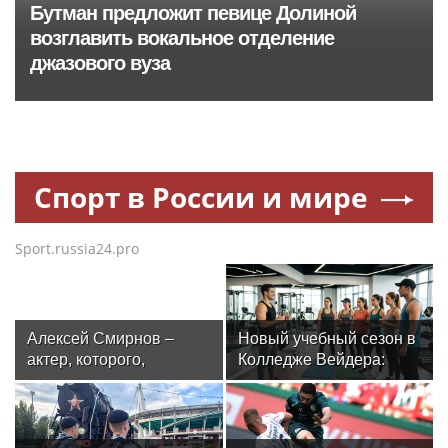
Бутман предложит певице Долиной
возглавить вокальное отделение
джазового вуза
Спорт в России и мире
Sport.russia24.pro
Алексей Смирнов –
Новый учебный сезон в
актер, которого,
Колледже Вейдера:
надеюсь, еще не
стартовали очные
забыли
программы подготовки
фитнес-тренеров и
специалистов