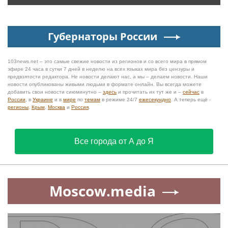
Губернаторы России
103news.net – это самые свежие новости из регионов и со всего мира в прямом
эфире 24 часа в сутки 7 дней в неделю на всех языках мира без цензуры и
предвзятости редактора. Не новости делают нас, а мы – делаем новости. Наши
новости опубликованы живыми людьми в формате онлайн. Вы всегда можете
добавить свои новости сиюминутно –
здесь
и прочитать их тут же и –
сейчас
в
России
, в
Украине
и в
мире
по
темам
в режиме 24/7
ежесекундно
. А теперь ещё -
регионы
,
Крым
,
Москва
и
Россия
.
Все города от А до Я
Moscow.media