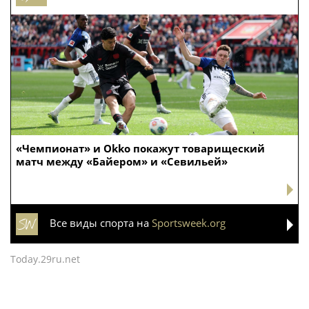
«Чемпионат» и Okko покажут товарищеский
матч между «Байером» и «Севильей»
Все виды спорта на
Sportsweek.org
Today.29ru.net