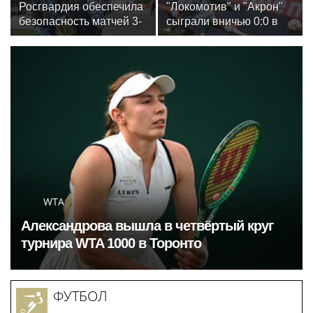
Росгвардия обеспечила
"Локомотив" и "Акрон"
индустрии здоровья
безопасность матчей 3-
сыграли вничью 0:0 в
го тура РПЛ в Москве
матче РПЛ
WTA
Александрова вышла в четвёртый круг
турнира WTA 1000 в Торонто
ФУТБОЛ