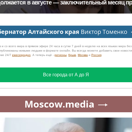
должается в августе — заключительный месяц 
бернатор Алтайского края
Виктор Томенко
 и со всего мира в прямом эфире 24 часа в сутки 7 дней в неделю на всех языках мира бе
 опубликованы живыми людьми в формате онлайн. Вы всегда можете добавить свои новост
име 24/7
ежесекундно
. А теперь ещё -
регионы
,
Крым
,
Москва
и
Россия
.
Все города от А до Я
Moscow.media