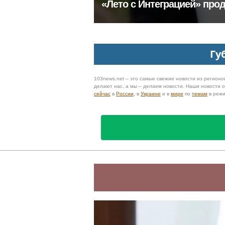
«Лето с Интеграцией» про
Гу
103news.net – это самые свежие новости из регионов
делают нас, а мы – делаем новости. Наши новости
сейчас
в
России
, в
Украине
и в
мире
по
темам
в реж