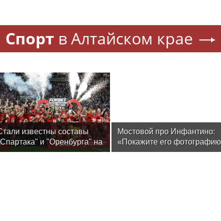
Спорт
в Алтайском крае
Стали известны составы
Мостовой про Инфантино:
"Спартака" и "Оренбурга" на
«Покажите его фотографию
матч Кубка России
на улицах Москвы до ЧМ! 4
из 50 человек скажут, что не
знают, кто это. Спросите у
футбольных людей – кто
был до Джанни? Я не
помню»