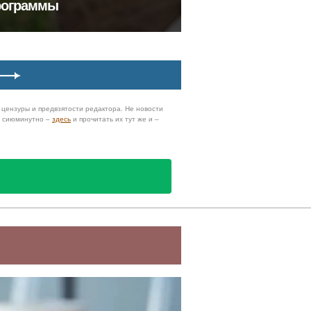
программы
з цензуры и предвзятости редактора. Не новости
и сиюминутно –
здесь
и прочитать их тут же и –