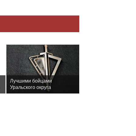
Лучшими бойцами
Уральского округа
8
Росгвардии стали
военнослужащие озерского
соединения по охране
важных государственных
объектов