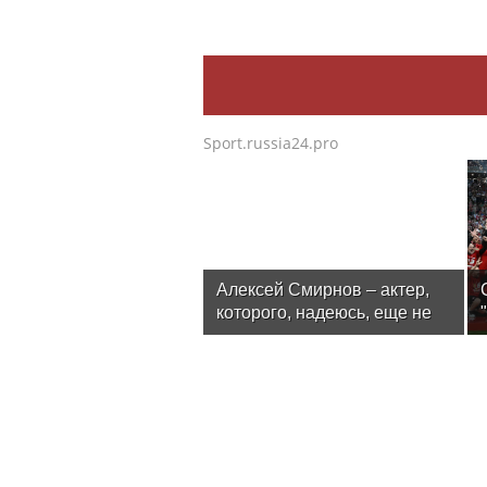
Sport.russia24.pro
Алексей Смирнов – актер,
которого, надеюсь, еще не
забыли