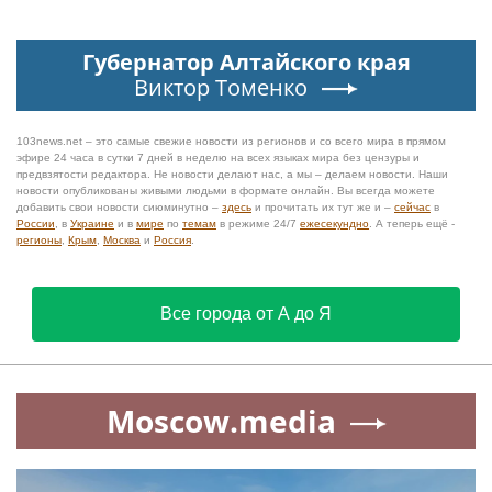
Губернатор Алтайского края
Виктор Томенко
103news.net – это самые свежие новости из регионов и со всего мира в прямом
эфире 24 часа в сутки 7 дней в неделю на всех языках мира без цензуры и
предвзятости редактора. Не новости делают нас, а мы – делаем новости. Наши
новости опубликованы живыми людьми в формате онлайн. Вы всегда можете
добавить свои новости сиюминутно –
здесь
и прочитать их тут же и –
сейчас
в
России
, в
Украине
и в
мире
по
темам
в режиме 24/7
ежесекундно
. А теперь ещё -
регионы
,
Крым
,
Москва
и
Россия
.
Все города от А до Я
Moscow.media