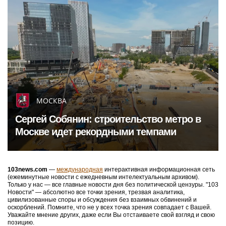
МОСКВА
Сергей Собянин: строительство метро в
Москве идет рекордными темпами
103news.com
—
международная
интерактивная информационная сеть
(ежеминутные новости с ежедневным интелектуальным архивом).
Только у нас — все главные новости дня без политической цензуры. "103
Новости" — абсолютно все точки зрения, трезвая аналитика,
цивилизованные споры и обсуждения без взаимных обвинений и
оскорблений. Помните, что не у всех точка зрения совпадает с Вашей.
Уважайте мнение других, даже если Вы отстаиваете свой взгляд и свою
позицию.