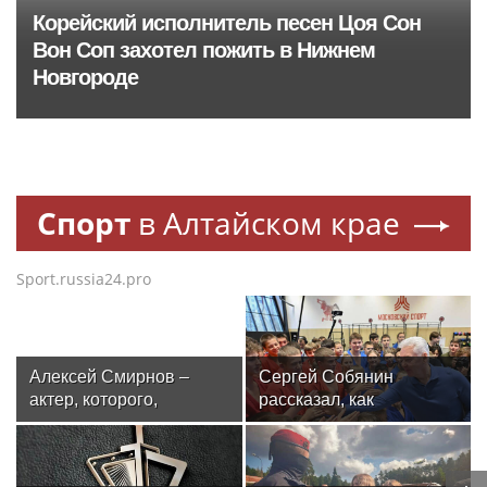
Корейский исполнитель песен Цоя Сон
Вон Соп захотел пожить в Нижнем
Новгороде
Спорт
в Алтайском крае
Sport.russia24.pro
Алексей Смирнов –
Сергей Собянин
актер, которого,
рассказал, как
надеюсь, еще не
отреставрируют
забыли
знаменитый
спортивный комплекс