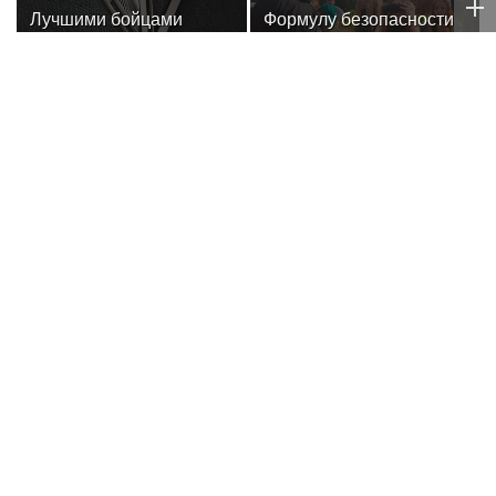
столицы
Лучшими бойцами
Формулу безопасности
Уральского округа
показал спецназ
Росгвардии стали
Росгвардии юным
военнослужащие
динамовцам
озерского соединения
Свердловской области
по охране важных
государственных
объектов
АЛЕКСАНДР БУБЛИК
Бублик сменил корт на хруст: 11-я ракетка
мира зажгла на Дне Огурца в Суздале
ФУТБОЛ