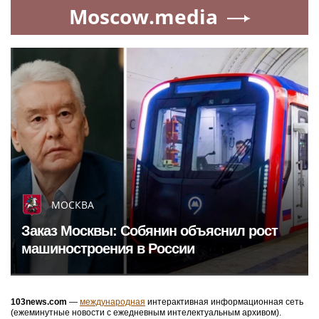
Moscow.media
МОСКВА
Заказ Москвы: Собянин объяснил рост
машиностроения в России
103news.com
—
международная
интерактивная информационная сеть
(ежеминутные новости с ежедневным интелектуальным архивом).