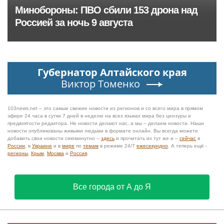
Минобороны: ПВО сбили 153 дрона над
Россией за ночь 9 августа
Губернатор Алтайского края
Виктор Томенко
103news.net – это самые свежие новости из регионов и со всего мира в прямом
эфире 24 часа в сутки 7 дней в неделю на всех языках мира без цензуры и
предвзятости редактора. Не новости делают нас, а мы – делаем новости. Наши
новости опубликованы живыми людьми в формате онлайн. Вы всегда можете
добавить свои новости сиюминутно –
здесь
и прочитать их тут же и –
сейчас
в
России
, в
Украине
и в
мире
по
темам
в режиме 24/7
ежесекундно
. А теперь ещё -
регионы
,
Крым
,
Москва
и
Россия
.
Все города от А до Я