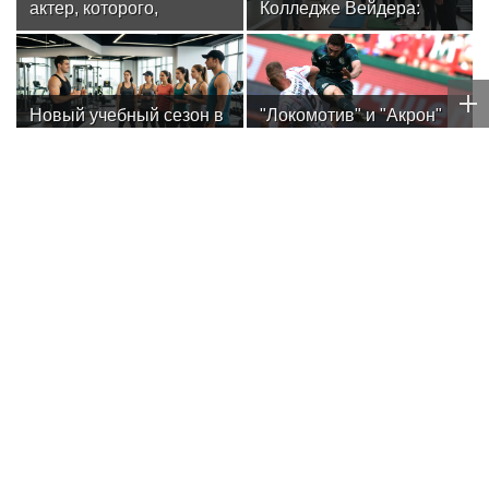
актер, которого,
Колледже Вейдера:
надеюсь, еще не
стартовали очные
забыли
программы подготовки
фитнес-тренеров и
специалистов
Новый учебный сезон в
"Локомотив" и "Акрон"
индустрии здоровья
Колледже Вейдера:
сыграли вничью 0:0 в
стартовали очные
матче РПЛ
программы подготовки
фитнес-тренеров и
специалистов
индустрии здоровья
WTA
Александрова вышла в четвёртый круг
турнира WTA 1000 в Торонто