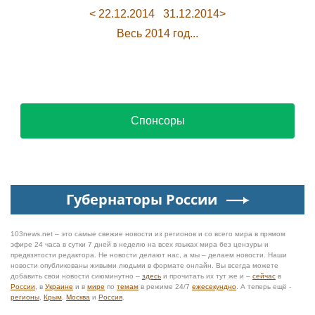
< 22.12.2014
31.12.2014>
Весь 2014 год...
Спонсоры
Губернаторы России
103news.net – это самые свежие новости из регионов и со всего мира в прямом
эфире 24 часа в сутки 7 дней в неделю на всех языках мира без цензуры и
предвзятости редактора. Не новости делают нас, а мы – делаем новости. Наши
новости опубликованы живыми людьми в формате онлайн. Вы всегда можете
добавить свои новости сиюминутно –
здесь
и прочитать их тут же и –
сейчас
в
России
, в
Украине
и в
мире
по
темам
в режиме 24/7
ежесекундно
. А теперь ещё -
регионы
,
Крым
,
Москва
и
Россия
.