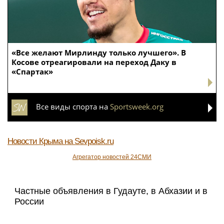
«Все желают Мирлинду только лучшего». В
Косове отреагировали на переход Даку в
«Спартак»
Все виды спорта на
Sportsweek.org
Новости Крыма
на Sevpoisk.ru
Агрегатор новостей 24СМИ
Частные объявления в Гудауте, в Абхазии и в
России