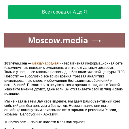
Все города от А до Я
Moscow.media
103news.com
—
международная
интерактивная информационная сеть
(ежеминутные новости с ежедневным интелектуальным архивом).
Только у нас — все главные новости дня без политической цензуры. "103
Новости" — абсолютно все точки зрения, трезвая аналитика,
цивилизованные споры и обсуждения без взаимных обвинений и
оскорблений. Помните, что не у всех точка зрения совпадает с Вашей.
Уважайте мнение других, даже если Вы отстаиваете свой взгляд и свою
позицию.
Мы не навязываем Вам своё видение, мы даём Вам объективный срез
событий дня без цензуры и без купюр. Новости, какие они есть —
онлайн (с поминутным архивом по всем городам и регионам России,
Украины, Белоруссии и Абхазии).
103news.com — живые новости в прямом эфире!