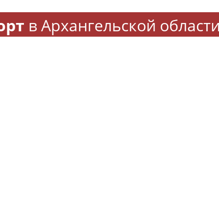
орт
в Архангельской област
"Спартак" - "Краснодар" и
Сергей Собянин сообщил о
перенесенный из-за урагана
перекрытии дорог в Москве
матч. Стартует 3-й тур РПЛ
8 и 9 августа