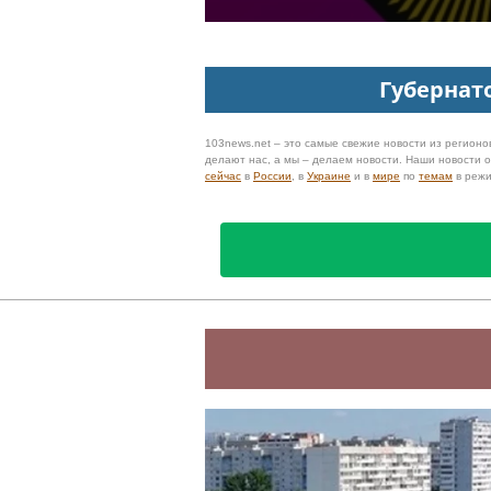
Губернат
103news.net – это самые свежие новости из регионов
делают нас, а мы – делаем новости. Наши новости
сейчас
в
России
, в
Украине
и в
мире
по
темам
в реж