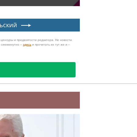
ьский
з цензуры и предвзятости редактора. Не новости
и сиюминутно –
здесь
и прочитать их тут же и –