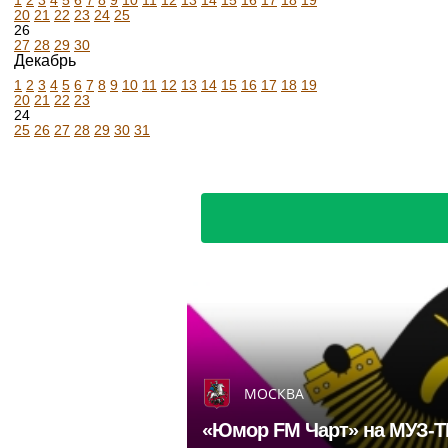
1
2
3
4
5
6
7
8
9
10
11
12
13
14
15
16
17
18
19
20
21
22
23
24
25
26
27
28
29
30
Декабрь
1
2
3
4
5
6
7
8
9
10
11
12
13
14
15
16
17
18
19
20
21
22
23
24
25
26
27
28
29
30
31
МОСКВА
«Юмор FM Чарт» на МУЗ‑ТВ