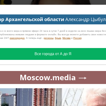
ор Архангельской области
Александр Цыбул
 и со всего мира в прямом эфире 24 часа в сутки 7 дней в неделю на всех языках мира бе
 опубликованы живыми людьми в формате онлайн. Вы всегда можете добавить свои новост
име 24/7
ежесекундно
. А теперь ещё -
регионы
,
Крым
,
Москва
и
Россия
.
Все города от А до Я
Moscow.media