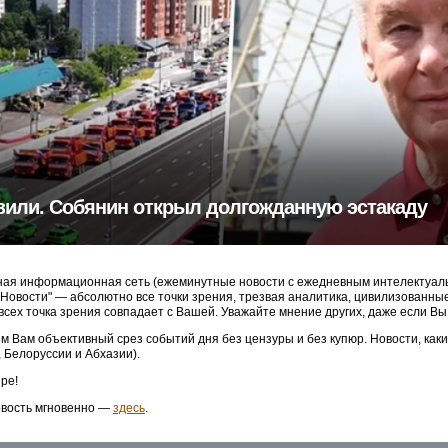
зили. Собянин открыл долгожданную эстакаду
ая информационная сеть (ежеминутные новости с ежедневным интелектуальн
3 Новости" — абсолютно все точки зрения, трезвая аналитика, цивилизованн
 всех точка зрения совпадает с Вашей. Уважайте мнение других, даже если Вы
м Вам объективный срез событий дня без цензуры и без купюр. Новости, как
, Белоруссии и Абхазии).
ре!
овость мгновенно —
здесь
.