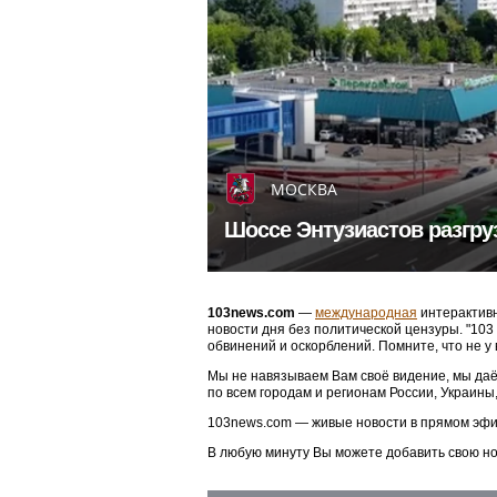
МОСКВА
Шоссе Энтузиастов разгру
103news.com
—
международная
интерактивн
новости дня без политической цензуры. "10
обвинений и оскорблений. Помните, что не у
Мы не навязываем Вам своё видение, мы даё
по всем городам и регионам России, Украины
103news.com — живые новости в прямом эфи
В любую минуту Вы можете добавить свою н