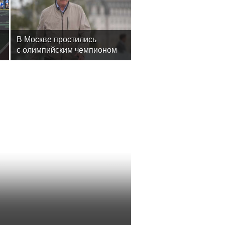
В Москве простились
с олимпийским чемпионом
Иваном Едешко