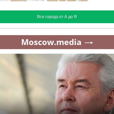
Все города от А до Я
Moscow.media