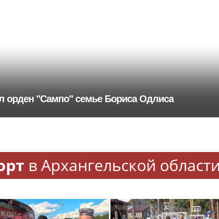
л орден "Сампо" семье Бориса Одлиса
орт
в Архангельской област