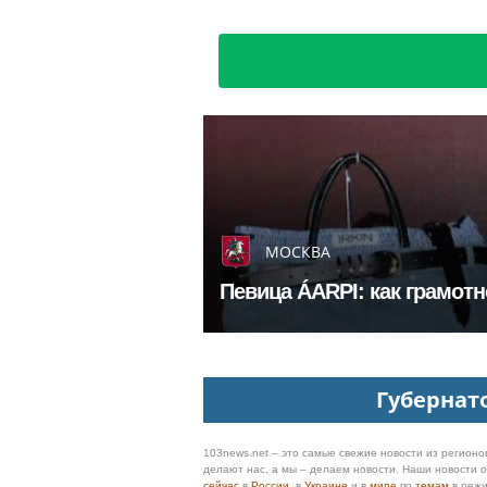
МОСКВА
Певица ÁARPI: как грамот
Губернат
103news.net – это самые свежие новости из регионов
делают нас, а мы – делаем новости. Наши новости
сейчас
в
России
, в
Украине
и в
мире
по
темам
в реж