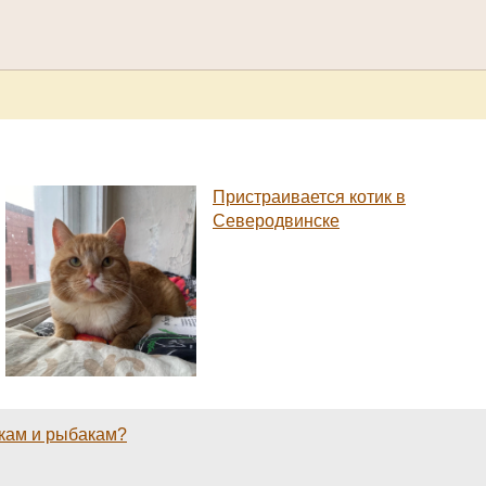
Пристраивается котик в
Северодвинске
икам и рыбакам?