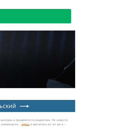
ьский
з цензуры и предвзятости редактора. Не новости
и сиюминутно –
здесь
и прочитать их тут же и –