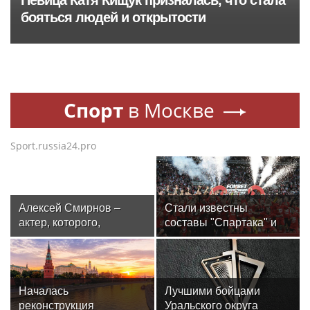
Певица Катя Кищук призналась, что стала
бояться людей и открытости
Спорт
в Москве
Sport.russia24.pro
Алексей Смирнов –
Стали известны
актер, которого,
составы "Спартака" и
надеюсь, еще не
"Оренбурга" на матч
забыли
Кубка России
Началась
Лучшими бойцами
реконструкция
Уральского округа