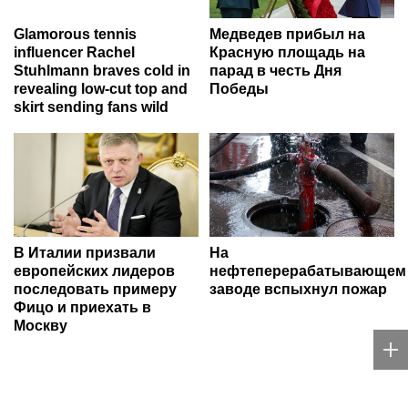
Glamorous tennis
Медведев прибыл на
influencer Rachel
Красную площадь на
Stuhlmann braves cold in
парад в честь Дня
revealing low-cut top and
Победы
skirt sending fans wild
В Италии призвали
На
европейских лидеров
нефтеперерабатывающем
последовать примеру
заводе вспыхнул пожар
Фицо и приехать в
Москву
Новости Крыма
на Sevpoisk.ru