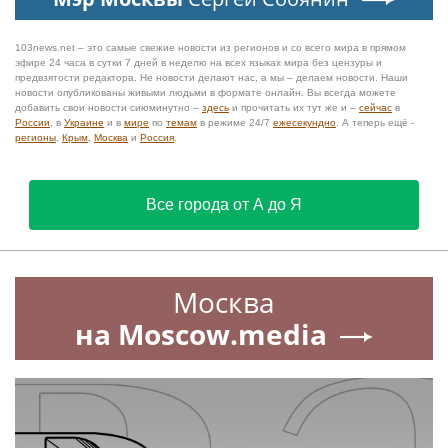
103news.net – это самые свежие новости из регионов и со всего мира в прямом
эфире 24 часа в сутки 7 дней в неделю на всех языках мира без цензуры и
предвзятости редактора. Не новости делают нас, а мы – делаем новости. Наши
новости опубликованы живыми людьми в формате онлайн. Вы всегда можете
добавить свои новости сиюминутно –
здесь
и прочитать их тут же и –
сейчас
в
России
, в
Украине
и в
мире
по
темам
в режиме 24/7
ежесекундно
. А теперь ещё -
регионы
,
Крым
,
Москва
и
Россия
.
Все города от А до Я
Москва
на Moscow.media