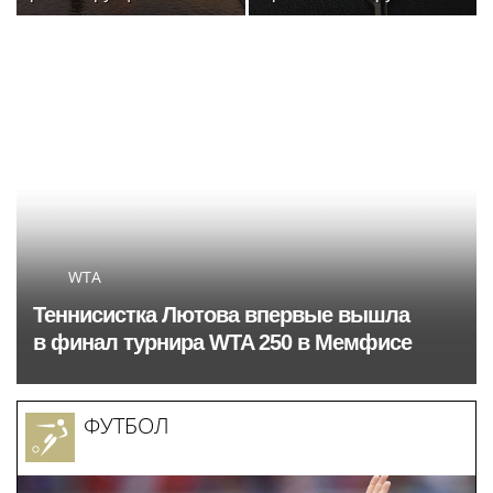
спортивного комплекса
Росгвардии стали
в Крылатском
военнослужащие
озерского соединения
по охране важных
государственных
объектов
WTA
Теннисистка Лютова впервые вышла
в финал турнира WTA 250 в Мемфисе
ФУТБОЛ