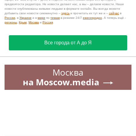
предвзятости редактора. Не новости делают нас, а мы – делаем новости. Наши
новости опубликованы живыми людьми в формате онлайн. Вы всегда можете
добавить свои новости сиюминутно –
здесь
и прочитать их тут же и –
сейчас
в
России
, в
Украине
и в
мире
по
темам
в режиме 24/7
ежесекундно
. А теперь ещё -
регионы
,
Крым
,
Москва
и
Россия
.
Все города от А до Я
Москва
на Moscow.media