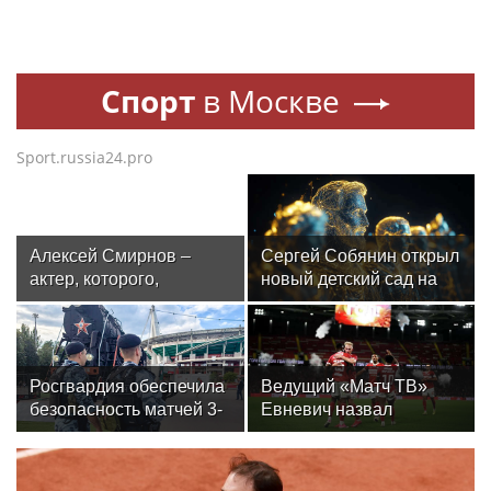
Спорт
в Москве
Sport.russia24.pro
Алексей Смирнов –
Сергей Собянин открыл
актер, которого,
новый детский сад на
надеюсь, еще не
300 мест в Москве
забыли
Росгвардия обеспечила
Ведущий «Матч ТВ»
безопасность матчей 3-
Евневич назвал
го тура РПЛ в Москве
«Спартак» фаворитом
матча с «Краснодаром»