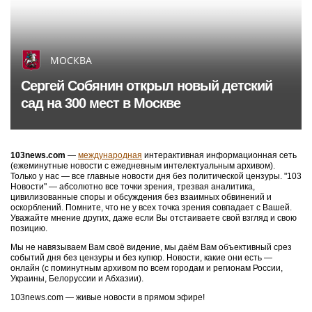
МОСКВА
Сергей Собянин открыл новый детский
сад на 300 мест в Москве
103news.com
—
международная
интерактивная информационная сеть
(ежеминутные новости с ежедневным интелектуальным архивом).
Только у нас — все главные новости дня без политической цензуры. "103
Новости" — абсолютно все точки зрения, трезвая аналитика,
цивилизованные споры и обсуждения без взаимных обвинений и
оскорблений. Помните, что не у всех точка зрения совпадает с Вашей.
Уважайте мнение других, даже если Вы отстаиваете свой взгляд и свою
позицию.
Мы не навязываем Вам своё видение, мы даём Вам объективный срез
событий дня без цензуры и без купюр. Новости, какие они есть —
онлайн (с поминутным архивом по всем городам и регионам России,
Украины, Белоруссии и Абхазии).
103news.com — живые новости в прямом эфире!