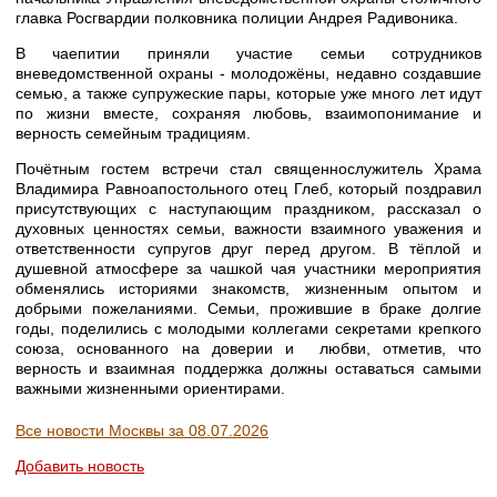
главка Росгвардии полковника полиции Андрея Радивоника.
В чаепитии приняли участие семьи сотрудников
вневедомственной охраны - молодожёны, недавно создавшие
семью, а также супружеские пары, которые уже много лет идут
по жизни вместе, сохраняя любовь, взаимопонимание и
верность семейным традициям.
Почётным гостем встречи стал священнослужитель Храма
Владимира Равноапостольного отец Глеб, который поздравил
присутствующих с наступающим праздником, рассказал о
духовных ценностях семьи, важности взаимного уважения и
ответственности супругов друг перед другом. В тёплой и
душевной атмосфере за чашкой чая участники мероприятия
обменялись историями знакомств, жизненным опытом и
добрыми пожеланиями. Семьи, прожившие в браке долгие
годы, поделились с молодыми коллегами секретами крепкого
союза, основанного на доверии и любви, отметив, что
верность и взаимная поддержка должны оставаться самыми
важными жизненными ориентирами.
Все новости Москвы за 08.07.2026
Добавить новость