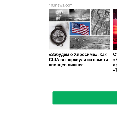
103news.com
«Забудем о Хиросиме». Как
С
США вычеркнули из памяти
«
японцев лишнее
а
«