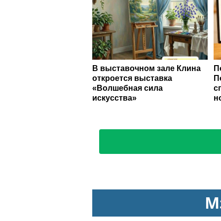
В выставочном зале Клина
П
откроется выставка
П
«Волшебная сила
с
искусства»
н
М