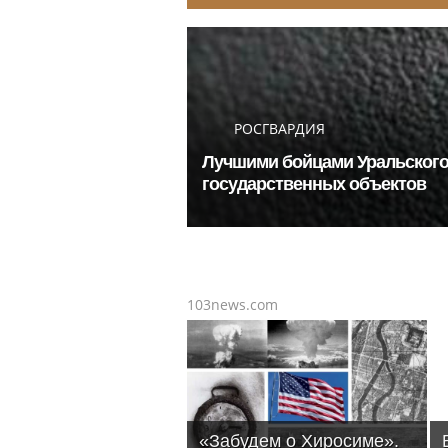
РОСГВАРДИЯ
Лучшими бойцами Уральского 
государственных объектов
103news.com
«Забудем о Хиросиме».