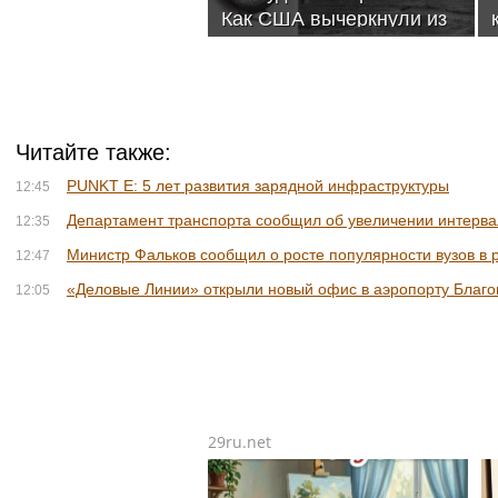
Как США вычеркнули из
памяти японцев лишнее
Читайте также:
PUNKT E: 5 лет развития зарядной инфраструктуры
12:45
Департамент транспорта сообщил об увеличении интерва
12:35
Министр Фальков сообщил о росте популярности вузов в 
12:47
«Деловые Линии» открыли новый офис в аэропорту Благ
12:05
29ru.net