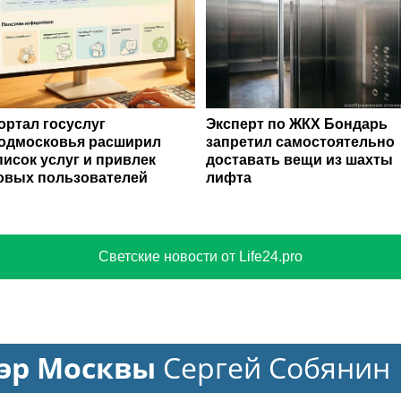
ортал госуслуг
Эксперт по ЖКХ Бондарь
одмосковья расширил
запретил самостоятельно
писок услуг и привлек
доставать вещи из шахты
овых пользователей
лифта
Светские новости от Life24.pro
эр Москвы
Сергей Собянин