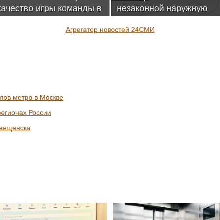
качество игры команды в
незаконной наружную
кубковой баталии с ЦСКА
рекламу букмекера
Агрегатор новостей 24СМИ
«Фонбет ТВ»
лов метро в Москве
регионах России
овещенска