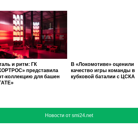
таль и ритм: ГК
В «Локомотиве» оценили
КОРТРОС» представила
качество игры команды в
рт-коллекцию для башен
кубковой баталии с ЦСКА
TATE»
Новости от smi24.net