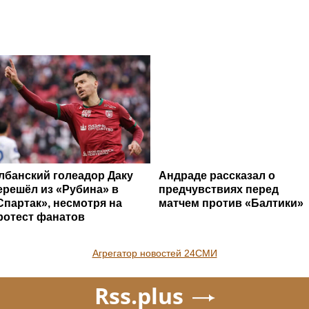
лбанский голеадор Даку
Андраде рассказал о
ерешёл из «Рубина» в
предчувствиях перед
Спартак», несмотря на
матчем против «Балтики»
ротест фанатов
Агрегатор новостей 24СМИ
Rss.plus