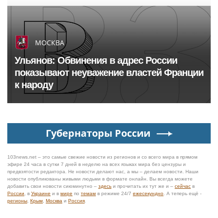
МОСКВА
Ульянов: Обвинения в адрес России
показывают неуважение властей Франции
к народу
Губернаторы России
103news.net – это самые свежие новости из регионов и со всего мира в прямом
эфире 24 часа в сутки 7 дней в неделю на всех языках мира без цензуры и
предвзятости редактора. Не новости делают нас, а мы – делаем новости. Наши
новости опубликованы живыми людьми в формате онлайн. Вы всегда можете
добавить свои новости сиюминутно –
здесь
и прочитать их тут же и –
сейчас
в
России
, в
Украине
и в
мире
по
темам
в режиме 24/7
ежесекундно
. А теперь ещё -
регионы
,
Крым
,
Москва
и
Россия
.