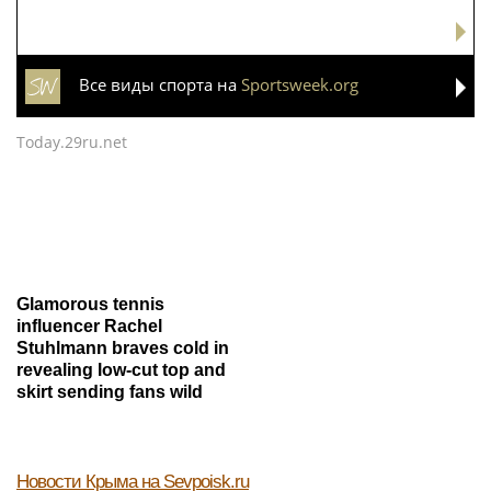
Все виды спорта на
Sportsweek.org
Today.29ru.net
Glamorous tennis
influencer Rachel
Stuhlmann braves cold in
revealing low-cut top and
skirt sending fans wild
Новости Крыма
на Sevpoisk.ru