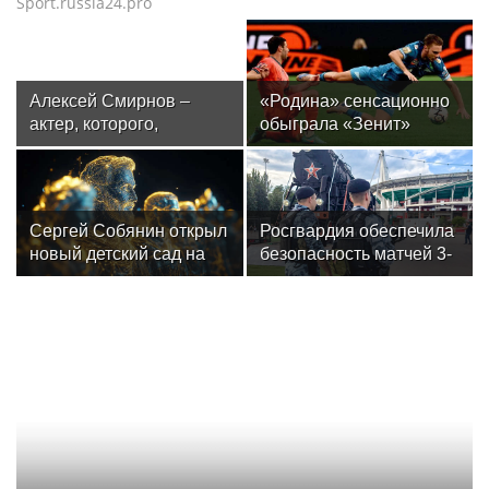
Sport.russia24.pro
Алексей Смирнов –
«Родина» сенсационно
актер, которого,
обыграла «Зенит»
надеюсь, еще не
и одержала первую
забыли
победу в РПЛ
Сергей Собянин открыл
Росгвардия обеспечила
новый детский сад на
безопасность матчей 3-
300 мест в Москве
го тура РПЛ в Москве