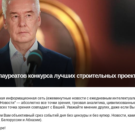
лауреатов конкурса лучших строительных проек
ая информационная сеть (ежеминутные новости с ежедневным интелектуальн
3 Новости" — абсолютно все точки зрения, трезвая аналитика, цивилизованн
 всех точка зрения совпадает с Вашей. Уважайте мнение других, даже если Вы
м Вам объективный срез событий дня без цензуры и без купюр. Новости, как
, Белоруссии и Абхазии).
ре!