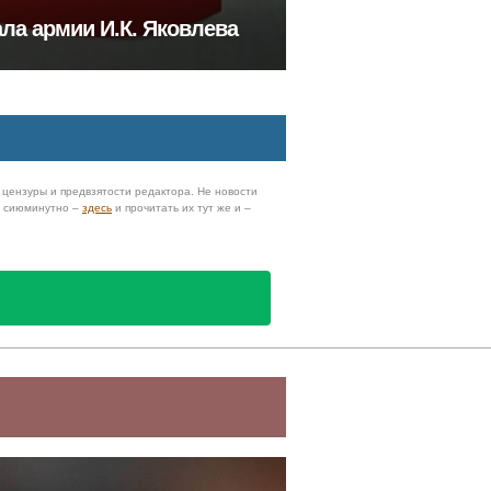
ла армии И.К. Яковлева
з цензуры и предвзятости редактора. Не новости
и сиюминутно –
здесь
и прочитать их тут же и –