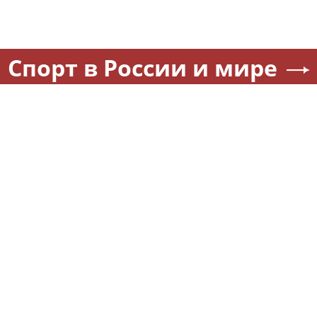
Спорт в России и мире
Силкин о матче «Динамо» –
Физкультура — круглый год.
«Махачкала»: «Это будет
Где бесплатно заниматься
тест на способность
спортом в Москве
подопечных Шварца решать
серьезные задачи в
чемпионате»