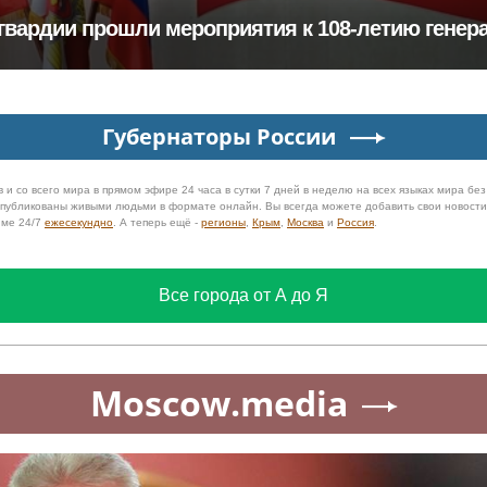
гвардии прошли мероприятия к 108‑летию генера
Губернаторы России
 и со всего мира в прямом эфире 24 часа в сутки 7 дней в неделю на всех языках мира бе
 опубликованы живыми людьми в формате онлайн. Вы всегда можете добавить свои новост
име 24/7
ежесекундно
. А теперь ещё -
регионы
,
Крым
,
Москва
и
Россия
.
Все города от А до Я
Moscow.media