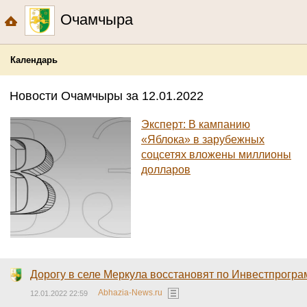
Очамчыра
Календарь
Новости Очамчыры за 12.01.2022
Эксперт: В кампанию
«Яблока» в зарубежных
соцсетях вложены миллионы
долларов
Дорогу в селе Меркула восстановят по Инвестпрогра
Abhazia-News.ru
12.01.2022 22:59