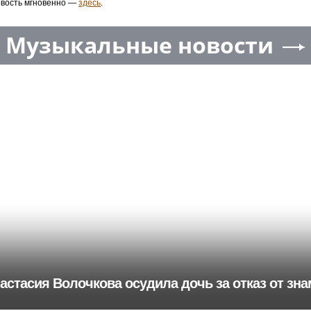
овость мгновенно —
здесь
.
Музыкальные новости
астасия Волочкова осудила дочь за отказ от з