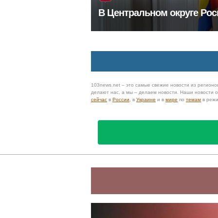
В Центральном округе Рос
103news.net – это самые свежие новости из регионов
делают нас, а мы – делаем новости. Наши новости
сейчас
в
России
, в
Украине
и в
мире
по
темам
в реж