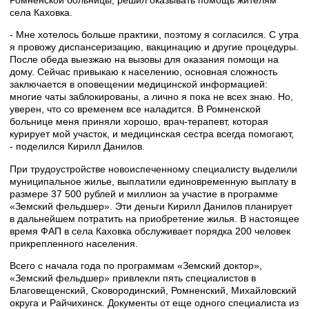
села Каховка.
- Мне хотелось больше практики, поэтому я согласился. С утра
я провожу диспансеризацию, вакцинацию и другие процедуры.
После обеда выезжаю на вызовы для оказания помощи на
дому. Сейчас привыкаю к населению, основная сложность
заключается в оповещении медицинской информацией:
многие чаты заблокированы, а лично я пока не всех знаю. Но,
уверен, что со временем все наладится. В Ромненской
больнице меня приняли хорошо, врач-терапевт, которая
курирует мой участок, и медицинская сестра всегда помогают,
- поделился Кирилл Данилов.
При трудоустройстве новоиспеченному специалисту выделили
муниципальное жилье, выплатили единовременную выплату в
размере 37 500 рублей и миллион за участие в программе
«Земский фельдшер». Эти деньги Кирилл Данилов планирует
в дальнейшем потратить на приобретение жилья. В настоящее
время ФАП в села Каховка обслуживает порядка 200 человек
прикрепленного населения.
Всего с начала года по программам «Земский доктор»,
«Земский фельдшер» привлекли пять специалистов в
Благовещенский, Сковородинский, Ромненский, Михайловский
округа и Райчихинск. Документы от еще одного специалиста из