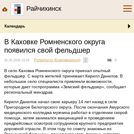
Райчихинск
Календарь
В Каховке Ромненского округа
появился свой фельдшер
Portamur.ru (Благовещенск)
0
05.05.2026 13:18
В село Каховка Ромненского округа приехал опытный
фельдшер. С марта жителей принимает Кирилл Данилов. В
небольшое село специалиста привлекли возможности,
которые дает госпрограмма «Земский фельдшер», сообщает
региональный минздрав.
Кирилл Данилов начал свою карьеру 14 лет назад в селе
Пригородное Белогорского округа. После окончания Амурского
медицинского колледжа мужчина работал в отделении скорой
помощи, затем занимался вакцинацией и проведением
предрейсовых осмотров сотрудников крупного предприятия
дорожной отрасли. В этом году по совету знакомых из
Ромненской больницы, решил оказывать помощь жителям