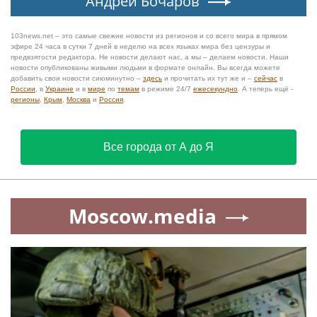
Андрей Бочаров
103news.net – это самые свежие новости из регионов и со всего мира в прямом
эфире 24 часа в сутки 7 дней в неделю на всех языках мира без цензуры и
предвзятости редактора. Не новости делают нас, а мы – делаем новости. Наши
новости опубликованы живыми людьми в формате онлайн. Вы всегда можете
добавить свои новости сиюминутно –
здесь
и прочитать их тут же и –
сейчас
в
России
, в
Украине
и в
мире
по
темам
в режиме 24/7
ежесекундно
. А теперь ещё -
регионы
,
Крым
,
Москва
и
Россия
.
Все города от А до Я
Moscow.media