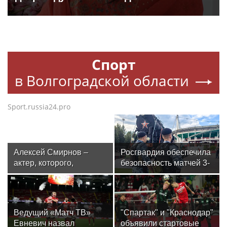
Спорт
в Волгоградской области
Sport.russia24.pro
Алексей Смирнов –
Росгвардия обеспечила
актер, которого,
безопасность матчей 3-
надеюсь, еще не
го тура РПЛ в Москве
забыли
Ведущий «Матч ТВ»
"Спартак" и "Краснодар"
Евневич назвал
объявили стартовые