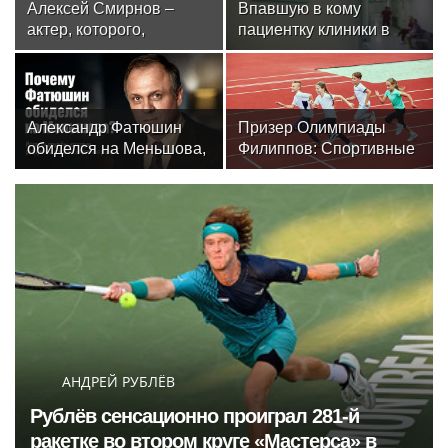
Алексей Смирнов –
Впавшую в кому
актер, которого,
пациентку клиники в
надеюсь, еще не
Москве спасли, ей
забыли
оказалась чемпионка
мира
Александр Фатюшин
Призер Олимпиады
обиделся на Меньшова,
Филиппов: Спортивные
когда не получил роль в
мероприятия в Москве
«Любви и голубях»
стали нормой жизни
АНДРЕЙ РУБЛЁВ
Рублёв сенсационно проиграл 281-й
ракетке во втором круге «Мастерса» в