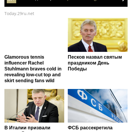
Today.29ru.net
Glamorous tennis
Песков назвал святым
influencer Rachel
праздником День
Stuhlmann braves cold in
Победы
revealing low-cut top and
skirt sending fans wild
В Италии призвали
ФСБ рассекретила