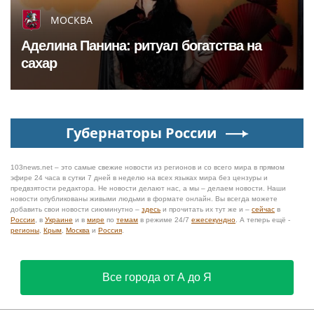
МОСКВА
Аделина Панина: ритуал богатства на
сахар
Губернаторы России
103news.net – это самые свежие новости из регионов и со всего мира в прямом
эфире 24 часа в сутки 7 дней в неделю на всех языках мира без цензуры и
предвзятости редактора. Не новости делают нас, а мы – делаем новости. Наши
новости опубликованы живыми людьми в формате онлайн. Вы всегда можете
добавить свои новости сиюминутно –
здесь
и прочитать их тут же и –
сейчас
в
России
, в
Украине
и в
мире
по
темам
в режиме 24/7
ежесекундно
. А теперь ещё -
регионы
,
Крым
,
Москва
и
Россия
.
Все города от А до Я