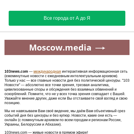
Все города от А до Я
Moscow.media
103news.com
—
международная
интерактивная информационная сеть
(ежеминутные новости с ежедневным интелектуальным архивом).
Только у нас — все главные новости дня без политической цензуры. "103
Новости" — абсолютно все точки зрения, трезвая аналитика,
цивилизованные споры и обсуждения без взаимных обвинений и
оскорблений. Помните, что не у всех точка зрения совпадает с Вашей.
Уважайте мнение других, даже если Вы отстаиваете свой взгляд и свою
позицию.
Мы не навязываем Вам своё видение, мы даём Вам объективный срез
событий дня без цензуры и без купюр. Новости, какие они есть —
онлайн (с поминутным архивом по всем городам и регионам России,
Украины, Белоруссии и Абхазии).
103news.com — живые новости в прямом эфире!