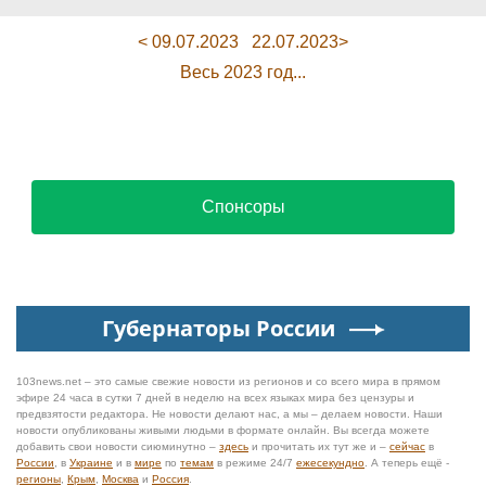
< 09.07.2023
22.07.2023>
Весь 2023 год...
Спонсоры
Губернаторы России
103news.net – это самые свежие новости из регионов и со всего мира в прямом
эфире 24 часа в сутки 7 дней в неделю на всех языках мира без цензуры и
предвзятости редактора. Не новости делают нас, а мы – делаем новости. Наши
новости опубликованы живыми людьми в формате онлайн. Вы всегда можете
добавить свои новости сиюминутно –
здесь
и прочитать их тут же и –
сейчас
в
России
, в
Украине
и в
мире
по
темам
в режиме 24/7
ежесекундно
. А теперь ещё -
регионы
,
Крым
,
Москва
и
Россия
.