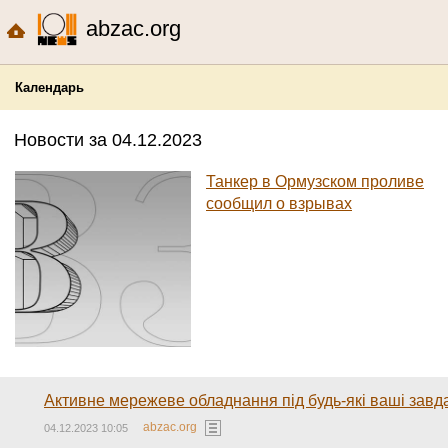
abzac.org
Календарь
Новости за 04.12.2023
Танкер в Ормузском проливе
сообщил о взрывах
Активне мережеве обладнання під будь-які ваші завд
abzac.org
04.12.2023 10:05