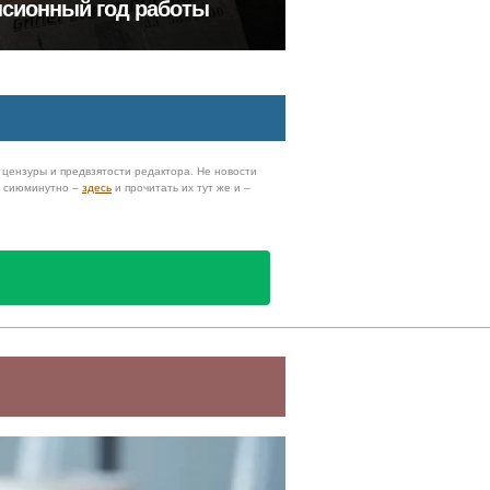
нсионный год работы
з цензуры и предвзятости редактора. Не новости
и сиюминутно –
здесь
и прочитать их тут же и –