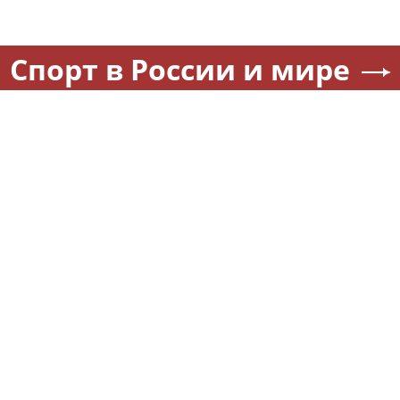
Спорт в России и мире
Лучшими бойцами
Стали известны составы
Уральского округа
"Спартака" и "Оренбурга" н
Росгвардии стали
матч Кубка России
военнослужащие озерского
соединения по охране
важных государственных
объектов