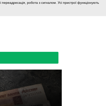
і переадресація, робота з сигналом. Усі пристрої функціонують