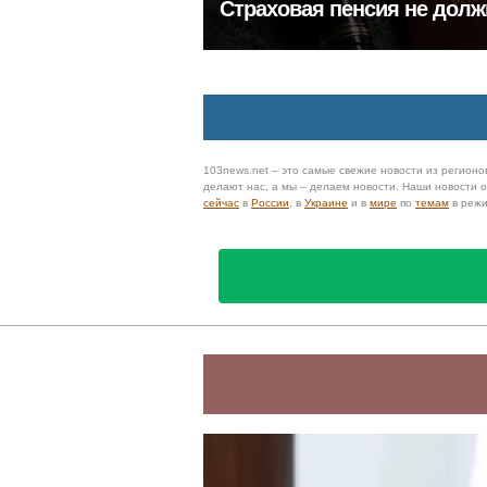
Страховая пенсия не долж
103news.net – это самые свежие новости из регионов
делают нас, а мы – делаем новости. Наши новости
сейчас
в
России
, в
Украине
и в
мире
по
темам
в реж