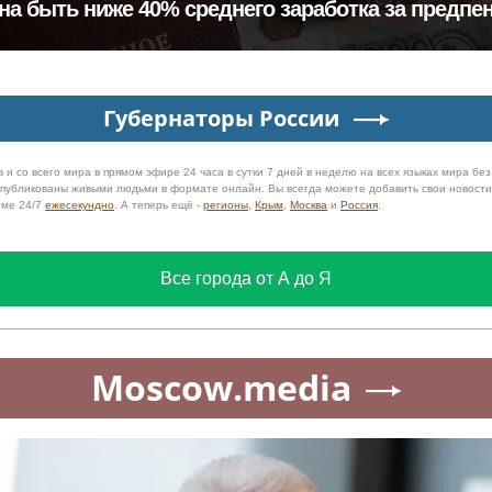
на быть ниже 40% среднего заработка за предпе
Губернаторы России
 и со всего мира в прямом эфире 24 часа в сутки 7 дней в неделю на всех языках мира бе
 опубликованы живыми людьми в формате онлайн. Вы всегда можете добавить свои новост
име 24/7
ежесекундно
. А теперь ещё -
регионы
,
Крым
,
Москва
и
Россия
.
Все города от А до Я
Moscow.media