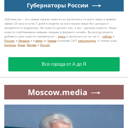
Губернаторы России
103news.net – это самые свежие новости из регионов и со всего мира в прямом
эфире 24 часа в сутки 7 дней в неделю на всех языках мира без цензуры и
предвзятости редактора. Не новости делают нас, а мы – делаем новости. Наши
новости опубликованы живыми людьми в формате онлайн. Вы всегда можете
добавить свои новости сиюминутно –
здесь
и прочитать их тут же и –
сейчас
в
России
, в
Украине
и в
мире
по
темам
в режиме 24/7
ежесекундно
. А теперь ещё -
регионы
,
Крым
,
Москва
и
Россия
.
Все города от А до Я
Moscow.media