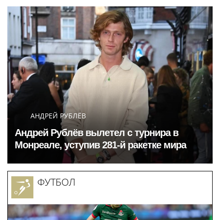
улицах Москвы до ЧМ!
определили в Москве
48 из 50 человек скажут,
что не знают, кто это.
Спросите у футбольных
людей – кто был до
Джанни? Я не помню»
АНДРЕЙ РУБЛЁВ
Андрей Рублёв вылетел с турнира в
Монреале, уступив 281-й ракетке мира
ФУТБОЛ