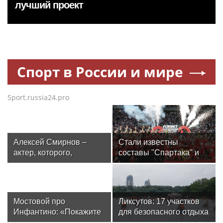
лучший проект
Спорт в России и мире
Sport.russia24.pro
Алексей Смирнов –
Стали известны
актер, которого,
составы "Спартака" и
надеюсь, еще не
"Оренбурга" на матч
забыли
Кубка России
Мостовой про
Ликсутов: 17 участков
Инфантино: «Покажите
для безопасного отдыха
его фотографию на
и водного спорта