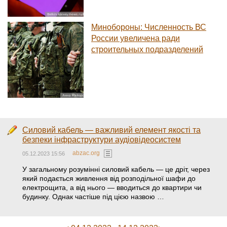
Минобороны: Численность ВС
России увеличена ради
строительных подразделений
Силовий кабель — важливий елемент якості та
безпеки інфраструктури аудіовідеосистем
abzac.org
05.12.2023 15:56
У загальному розумінні силовий кабель — це дріт, через
який подається живлення від розподільної шафи до
електрощита, а від нього — вводиться до квартири чи
будинку. Однак частіше під цією назвою …