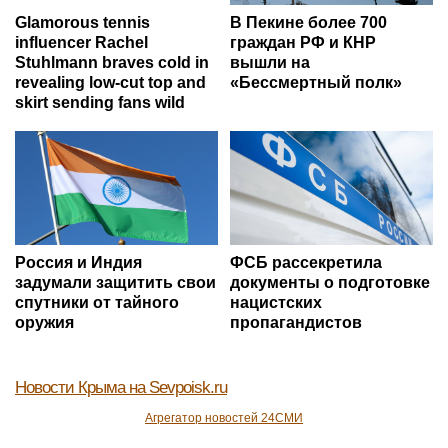
Glamorous tennis
В Пекине более 700
influencer Rachel
граждан РФ и КНР
Stuhlmann braves cold in
вышли на
revealing low-cut top and
«Бессмертный полк»
skirt sending fans wild
Россия и Индия
ФСБ рассекретила
задумали защитить свои
документы о подготовке
спутники от тайного
нацистских
оружия
пропагандистов
Новости Крыма
на Sevpoisk.ru
Агрегатор новостей 24СМИ