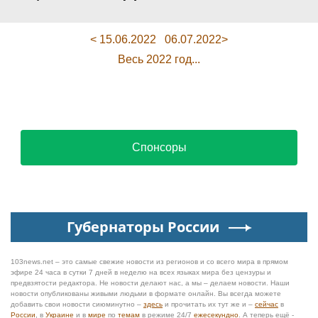
< 15.06.2022
06.07.2022>
Весь 2022 год...
Спонсоры
Губернаторы России
103news.net – это самые свежие новости из регионов и со всего мира в прямом
эфире 24 часа в сутки 7 дней в неделю на всех языках мира без цензуры и
предвзятости редактора. Не новости делают нас, а мы – делаем новости. Наши
новости опубликованы живыми людьми в формате онлайн. Вы всегда можете
добавить свои новости сиюминутно –
здесь
и прочитать их тут же и –
сейчас
в
России
, в
Украине
и в
мире
по
темам
в режиме 24/7
ежесекундно
. А теперь ещё -