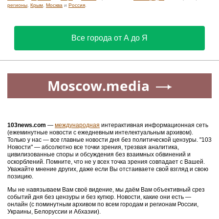
регионы
,
Крым
,
Москва
и
Россия
.
Все города от А до Я
Moscow.media
103news.com
—
международная
интерактивная информационная сеть
(ежеминутные новости с ежедневным интелектуальным архивом).
Только у нас — все главные новости дня без политической цензуры. "103
Новости" — абсолютно все точки зрения, трезвая аналитика,
цивилизованные споры и обсуждения без взаимных обвинений и
оскорблений. Помните, что не у всех точка зрения совпадает с Вашей.
Уважайте мнение других, даже если Вы отстаиваете свой взгляд и свою
позицию.
Мы не навязываем Вам своё видение, мы даём Вам объективный срез
событий дня без цензуры и без купюр. Новости, какие они есть —
онлайн (с поминутным архивом по всем городам и регионам России,
Украины, Белоруссии и Абхазии).