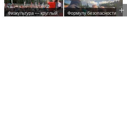
мира
Физкультура — круглый
Формулу безопасности
год. Где бесплатно
показал спецназ
заниматься спортом в
Росгвардии юным
Москве
динамовцам
Свердловской области
ATP
Теннисист Медведев занял шестую
строчку в рейтинге ATP