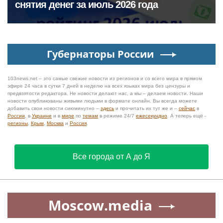
снятия денег за июль 2026 года
Губернаторы России
103news.net – это самые свежие новости из регионов и со всего мира в прямом
эфире 24 часа в сутки 7 дней в неделю на всех языках мира без цензуры и
предвзятости редактора. Не новости делают нас, а мы – делаем новости. Наши
новости опубликованы живыми людьми в формате онлайн. Вы всегда можете
добавить свои новости сиюминутно –
здесь
и прочитать их тут же и –
сейчас
в
России
, в
Украине
и в
мире
по
темам
в режиме 24/7
ежесекундно
. А теперь ещё -
регионы
,
Крым
,
Москва
и
Россия
.
Все города от А до Я
Moscow.media