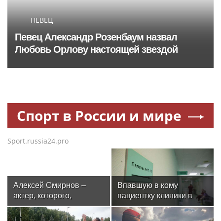
ПЕВЕЦ
Певец Александр Розенбаум назвал
Любовь Орлову настоящей звездой
Спорт в России и мире
Sport.russia24.pro
Алексей Смирнов –
Впавшую в кому
актер, которого,
пациентку клиники в
надеюсь, еще не
Москве спасли, ей
забыли
оказалась чемпионка