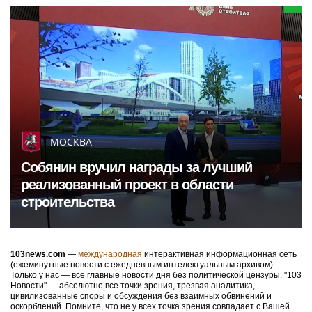
МОСКВА
Собянин вручил награды за лучший
реализованный проект в области
строительства
103news.com
—
международная
интерактивная информационная сеть
(ежеминутные новости с ежедневным интелектуальным архивом).
Только у нас — все главные новости дня без политической цензуры. "103
Новости" — абсолютно все точки зрения, трезвая аналитика,
цивилизованные споры и обсуждения без взаимных обвинений и
оскорблений. Помните, что не у всех точка зрения совпадает с Вашей.