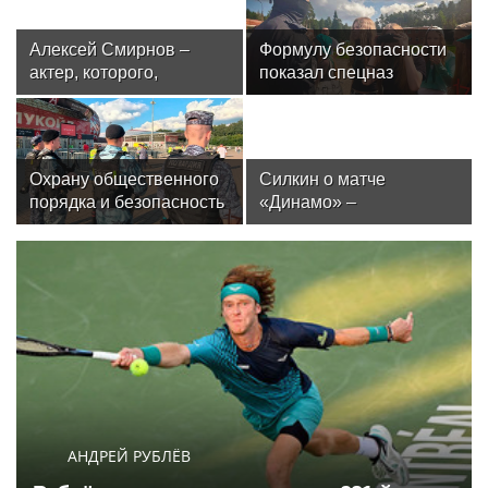
Алексей Смирнов –
Формулу безопасности
актер, которого,
показал спецназ
надеюсь, еще не
Росгвардии юным
забыли
динамовцам
Свердловской области
Охрану общественного
Силкин о матче
порядка и безопасность
«Динамо» –
на футбольном матче в
«Махачкала»: «Это
Москве обеспечила
будет тест на
Росгвардия (видео)
способность
подопечных Шварца
решать серьезные
задачи в чемпионате»
АНДРЕЙ РУБЛЁВ