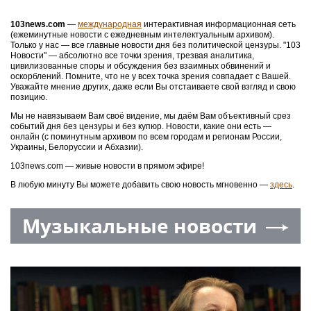
103news.com
—
международная
интерактивная информационная сеть
(ежеминутные новости с ежедневным интелектуальным архивом).
Только у нас — все главные новости дня без политической цензуры. "103
Новости" — абсолютно все точки зрения, трезвая аналитика,
цивилизованные споры и обсуждения без взаимных обвинений и
оскорблений. Помните, что не у всех точка зрения совпадает с Вашей.
Уважайте мнение других, даже если Вы отстаиваете свой взгляд и свою
позицию.
Мы не навязываем Вам своё видение, мы даём Вам объективный срез
событий дня без цензуры и без купюр. Новости, какие они есть —
онлайн (с поминутным архивом по всем городам и регионам России,
Украины, Белоруссии и Абхазии).
103news.com — живые новости в прямом эфире!
В любую минуту Вы можете добавить свою новость мгновенно —
здесь
.
Музыкальные новости