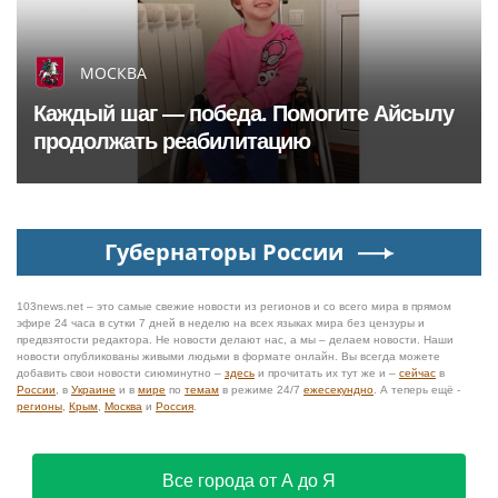
МОСКВА
Каждый шаг — победа. Помогите Айсылу
продолжать реабилитацию
Губернаторы России
103news.net – это самые свежие новости из регионов и со всего мира в прямом
эфире 24 часа в сутки 7 дней в неделю на всех языках мира без цензуры и
предвзятости редактора. Не новости делают нас, а мы – делаем новости. Наши
новости опубликованы живыми людьми в формате онлайн. Вы всегда можете
добавить свои новости сиюминутно –
здесь
и прочитать их тут же и –
сейчас
в
России
, в
Украине
и в
мире
по
темам
в режиме 24/7
ежесекундно
. А теперь ещё -
регионы
,
Крым
,
Москва
и
Россия
.
Все города от А до Я