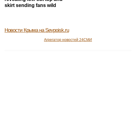
skirt sending fans wild
Новости Крыма
на Sevpoisk.ru
Агрегатор новостей 24СМИ
МОСКВА
Екатерина Драгунова открыла фестиваль
"Время добра. Лето" в Москве
Частные объявления в Вашем городе, в
Вашем регионе и в России