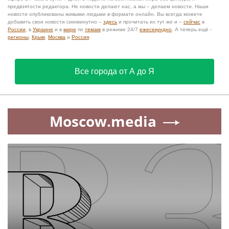
предвзятости редактора. Не новости делают нас, а мы – делаем новости. Наши
новости опубликованы живыми людьми в формате онлайн. Вы всегда можете
добавить свои новости сиюминутно –
здесь
и прочитать их тут же и –
сейчас
в
России
, в
Украине
и в
мире
по
темам
в режиме 24/7
ежесекундно
. А теперь ещё -
регионы
,
Крым
,
Москва
и
Россия
.
Все города от А до Я
Moscow.media