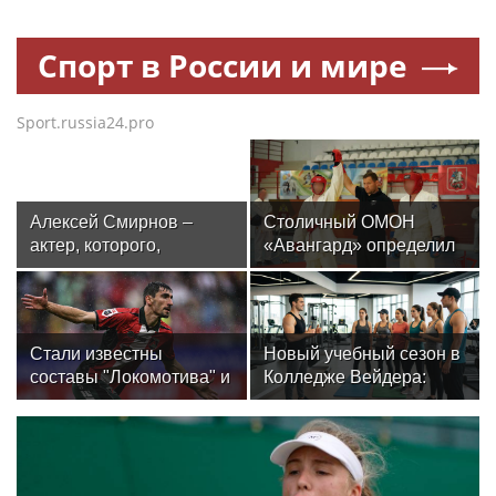
Спорт в России и мире
Sport.russia24.pro
Алексей Смирнов –
Столичный ОМОН
актер, которого,
«Авангард» определил
надеюсь, еще не
лучших в рукопашном
забыли
бою
Стали известны
Новый учебный сезон в
составы "Локомотива" и
Колледже Вейдера:
"Акрона" на матч РПЛ
стартовали очные
программы подготовки
фитнес-тренеров и
специалистов
индустрии здоровья