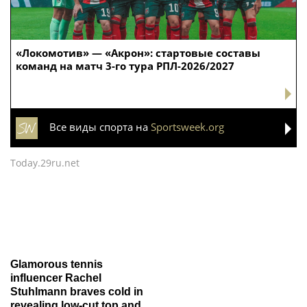
«Локомотив» — «Акрон»: стартовые составы
команд на матч 3-го тура РПЛ-2026/2027
Все виды спорта на
Sportsweek.org
Today.29ru.net
Glamorous tennis
influencer Rachel
Stuhlmann braves cold in
revealing low-cut top and