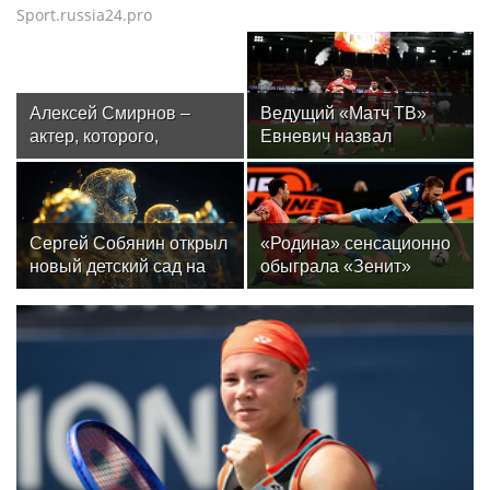
Sport.russia24.pro
Алексей Смирнов –
Ведущий «Матч ТВ»
актер, которого,
Евневич назвал
надеюсь, еще не
«Спартак» фаворитом
забыли
матча с «Краснодаром»
Сергей Собянин открыл
«Родина» сенсационно
новый детский сад на
обыграла «Зенит»
300 мест в Москве
и одержала первую
победу в РПЛ