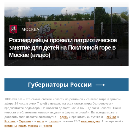
МОСКВА
Росгвардейцы провели патриотическое
занятие для детей на Поклонной горе в
Москве (видео)
Губернаторы России
103news.net – это самые свежие новости из регионов и со всего мира в прямом
эфире 24 часа в сутки 7 дней в неделю на всех языках мира без цензуры и
предвзятости редактора. Не новости делают нас, а мы – делаем новости. Наши
новости опубликованы живыми людьми в формате онлайн. Вы всегда можете
добавить свои новости сиюминутно –
здесь
и прочитать их тут же и –
сейчас
в
России
, в
Украине
и в
мире
по
темам
в режиме 24/7
ежесекундно
. А теперь ещё -
регионы
,
Крым
,
Москва
и
Россия
.