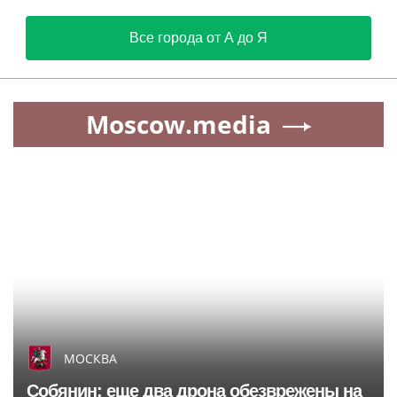
Все города от А до Я
Moscow.media
МОСКВА
Собянин: еще два дрона обезврежены на