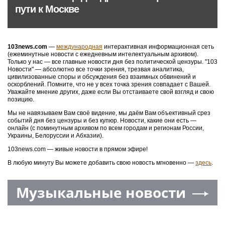
пути к Москве
103news.com
—
международная
интерактивная информационная сеть
(ежеминутные новости с ежедневным интелектуальным архивом).
Только у нас — все главные новости дня без политической цензуры. "103
Новости" — абсолютно все точки зрения, трезвая аналитика,
цивилизованные споры и обсуждения без взаимных обвинений и
оскорблений. Помните, что не у всех точка зрения совпадает с Вашей.
Уважайте мнение других, даже если Вы отстаиваете свой взгляд и свою
позицию.
Мы не навязываем Вам своё видение, мы даём Вам объективный срез
событий дня без цензуры и без купюр. Новости, какие они есть —
онлайн (с поминутным архивом по всем городам и регионам России,
Украины, Белоруссии и Абхазии).
103news.com — живые новости в прямом эфире!
В любую минуту Вы можете добавить свою новость мгновенно —
здесь
.
Музыкальные новости