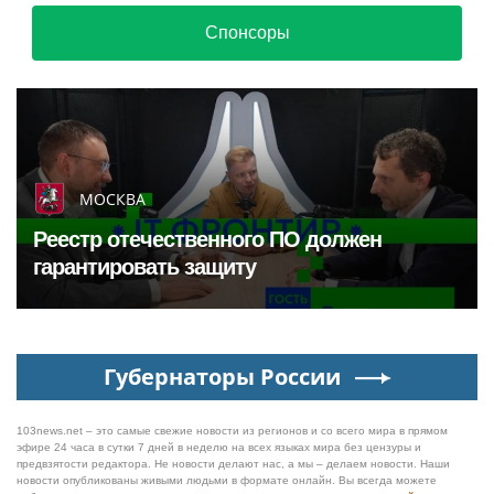
Спонсоры
МОСКВА
Реестр отечественного ПО должен
гарантировать защиту
Губернаторы России
103news.net – это самые свежие новости из регионов и со всего мира в прямом
эфире 24 часа в сутки 7 дней в неделю на всех языках мира без цензуры и
предвзятости редактора. Не новости делают нас, а мы – делаем новости. Наши
новости опубликованы живыми людьми в формате онлайн. Вы всегда можете