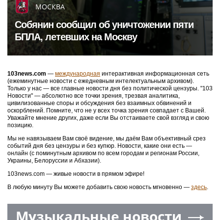
МОСКВА
Собянин сообщил об уничтожении пяти
БПЛА, летевших на Москву
103news.com
—
международная
интерактивная информационная сеть
(ежеминутные новости с ежедневным интелектуальным архивом).
Только у нас — все главные новости дня без политической цензуры. "103
Новости" — абсолютно все точки зрения, трезвая аналитика,
цивилизованные споры и обсуждения без взаимных обвинений и
оскорблений. Помните, что не у всех точка зрения совпадает с Вашей.
Уважайте мнение других, даже если Вы отстаиваете свой взгляд и свою
позицию.
Мы не навязываем Вам своё видение, мы даём Вам объективный срез
событий дня без цензуры и без купюр. Новости, какие они есть —
онлайн (с поминутным архивом по всем городам и регионам России,
Украины, Белоруссии и Абхазии).
103news.com — живые новости в прямом эфире!
В любую минуту Вы можете добавить свою новость мгновенно —
здесь
.
Музыкальные новости