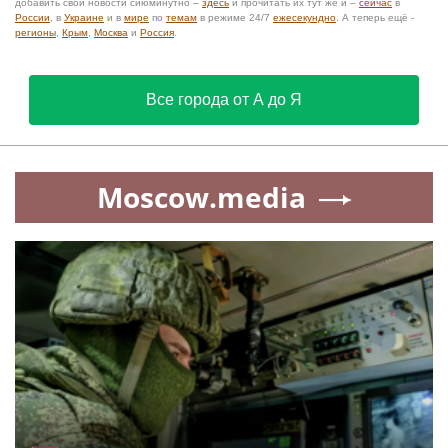
добавить свои новости сиюминутно –
здесь
и прочитать их тут же и –
сейчас
в
России
, в
Украине
и в
мире
по
темам
в режиме 24/7
ежесекундно
. А теперь ещё -
регионы
,
Крым
,
Москва
и
Россия
.
Все города от А до Я
Moscow.media