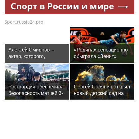
Спорт в России и мире
Sport.russia24.pro
Алексей Смирнов –
«Родина» сенсационно
актер, которого,
обыграла «Зенит»
надеюсь, еще не
и одержала первую
забыли
победу в РПЛ
Росгвардия обеспечила
Сергей Собянин открыл
безопасность матчей 3-
новый детский сад на
го тура РПЛ в Москве
300 мест в Москве