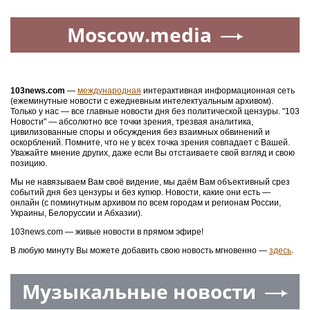
Moscow.media
103news.com
—
международная
интерактивная информационная сеть
(ежеминутные новости с ежедневным интелектуальным архивом).
Только у нас — все главные новости дня без политической цензуры. "103
Новости" — абсолютно все точки зрения, трезвая аналитика,
цивилизованные споры и обсуждения без взаимных обвинений и
оскорблений. Помните, что не у всех точка зрения совпадает с Вашей.
Уважайте мнение других, даже если Вы отстаиваете свой взгляд и свою
позицию.
Мы не навязываем Вам своё видение, мы даём Вам объективный срез
событий дня без цензуры и без купюр. Новости, какие они есть —
онлайн (с поминутным архивом по всем городам и регионам России,
Украины, Белоруссии и Абхазии).
103news.com — живые новости в прямом эфире!
В любую минуту Вы можете добавить свою новость мгновенно —
здесь
.
Музыкальные новости