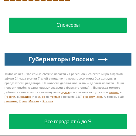
Спонсоры
Губернаторы России
103news.net – это самые свежие новости из регионов и со всего мира в прямом
эфире 24 часа в сутки 7 дней в неделю на всех языках мира без цензуры и
предвзятости редактора. Не новости делают нас, а мы – делаем новости. Наши
новости опубликованы живыми людьми в формате онлайн. Вы всегда можете
добавить свои новости сиюминутно –
здесь
и прочитать их тут же и –
сейчас
в
России
, в
Украине
и в
мире
по
темам
в режиме 24/7
ежесекундно
. А теперь ещё -
регионы
,
Крым
,
Москва
и
Россия
.
Все города от А до Я