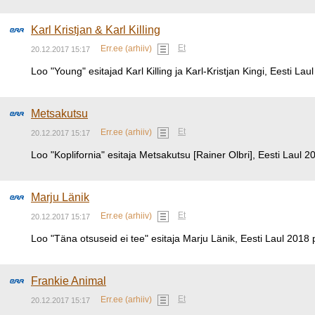
Karl Kristjan & Karl Killing
Et
Err.ee (arhiiv)
20.12.2017 15:17
Loo "Young" esitajad Karl Killing ja Karl-Kristjan Kingi, Eesti Laul
Metsakutsu
Et
Err.ee (arhiiv)
20.12.2017 15:17
Loo "Koplifornia" esitaja Metsakutsu [Rainer Olbri], Eesti Laul 20
Marju Länik
Et
Err.ee (arhiiv)
20.12.2017 15:17
Loo "Täna otsuseid ei tee" esitaja Marju Länik, Eesti Laul 2018 po
Frankie Animal
Et
Err.ee (arhiiv)
20.12.2017 15:17