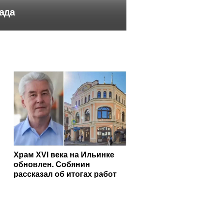
сада
Храм XVI века на Ильинке
обновлен. Собянин
рассказал об итогах работ