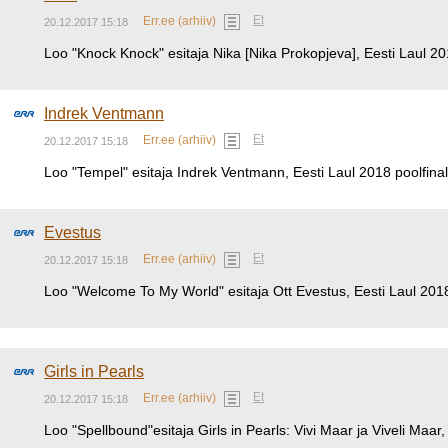
Et
Err.ee (arhiiv)
20.12.2017 15:18
Loo "Knock Knock" esitaja Nika [Nika Prokopjeva], Eesti Laul 201
Indrek Ventmann
Et
Err.ee (arhiiv)
20.12.2017 15:18
Loo "Tempel" esitaja Indrek Ventmann, Eesti Laul 2018 poolfinali
Evestus
Et
Err.ee (arhiiv)
20.12.2017 15:18
Loo "Welcome To My World" esitaja Ott Evestus, Eesti Laul 2018 
Girls in Pearls
Et
Err.ee (arhiiv)
20.12.2017 15:18
Loo "Spellbound"esitaja Girls in Pearls: Vivi Maar ja Viveli Maar, 