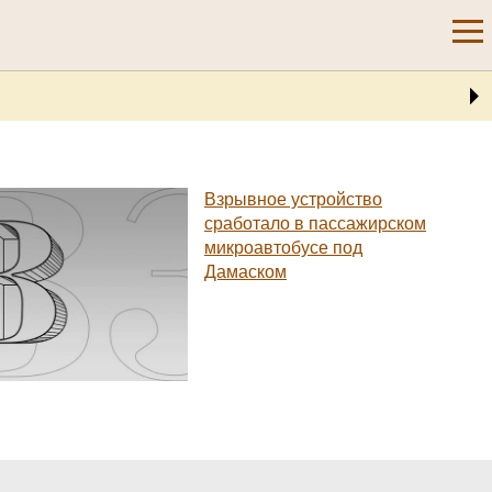
Взрывное устройство
сработало в пассажирском
микроавтобусе под
Дамаском