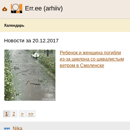
Err.ee (arhiiv)
Календарь
Новости за 20.12.2017
Ребенок и женщина погибли
из-за циклона со шквалистым
ветром в Смоленске
1
2
>
>>
Nika