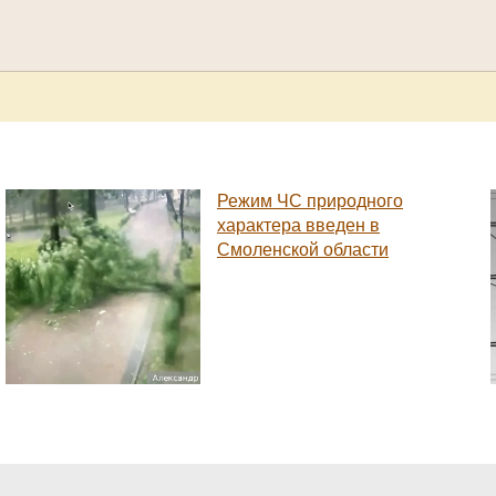
Режим ЧС природного
характера введен в
Смоленской области