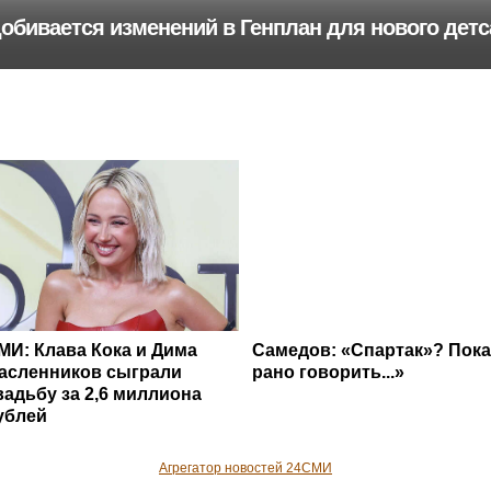
добивается изменений в Генплан для нового дет
МИ: Клава Кока и Дима
Самедов: «Спартак»? Пока
асленников сыграли
рано говорить...»
вадьбу за 2,6 миллиона
ублей
Агрегатор новостей 24СМИ