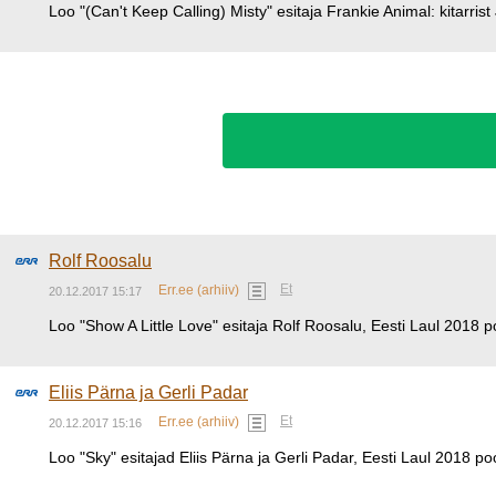
Loo "(Can't Keep Calling) Misty" esitaja Frankie Animal: kitarrist
Rolf Roosalu
Et
Err.ee (arhiiv)
20.12.2017 15:17
Loo "Show A Little Love" esitaja Rolf Roosalu, Eesti Laul 2018 poo
Eliis Pärna ja Gerli Padar
Et
Err.ee (arhiiv)
20.12.2017 15:16
Loo "Sky" esitajad Eliis Pärna ja Gerli Padar, Eesti Laul 2018 pool