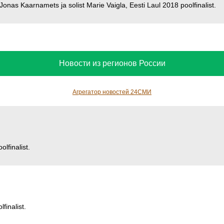
 Jonas Kaarnamets ja solist Marie Vaigla, Eesti Laul 2018 poolfinalist.
Новости из регионов России
Агрегатор новостей 24СМИ
lfinalist.
finalist.