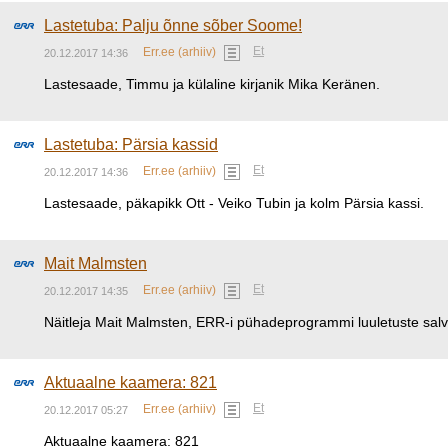
Lastetuba: Palju õnne sõber Soome!
Et
Err.ee (arhiiv)
20.12.2017 14:36
Lastesaade, Timmu ja külaline kirjanik Mika Keränen.
Lastetuba: Pärsia kassid
Et
Err.ee (arhiiv)
20.12.2017 14:36
Lastesaade, päkapikk Ott - Veiko Tubin ja kolm Pärsia kassi.
Mait Malmsten
Et
Err.ee (arhiiv)
20.12.2017 14:35
Näitleja Mait Malmsten, ERR-i pühadeprogrammi luuletuste salv
Aktuaalne kaamera: 821
Et
Err.ee (arhiiv)
20.12.2017 05:27
Aktuaalne kaamera: 821