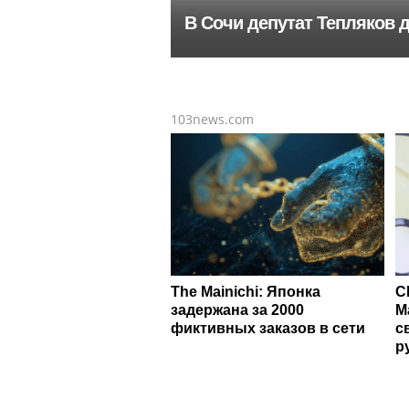
В Сочи депутат Тепляков 
103news.com
The Mainichi: Японка
С
задержана за 2000
М
фиктивных заказов в сети
с
р