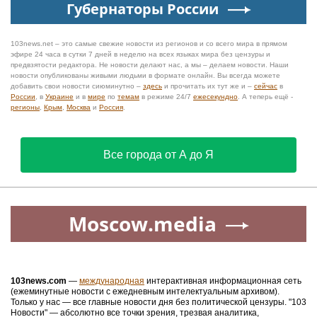
Губернаторы России
103news.net – это самые свежие новости из регионов и со всего мира в прямом
эфире 24 часа в сутки 7 дней в неделю на всех языках мира без цензуры и
предвзятости редактора. Не новости делают нас, а мы – делаем новости. Наши
новости опубликованы живыми людьми в формате онлайн. Вы всегда можете
добавить свои новости сиюминутно –
здесь
и прочитать их тут же и –
сейчас
в
России
, в
Украине
и в
мире
по
темам
в режиме 24/7
ежесекундно
. А теперь ещё -
регионы
,
Крым
,
Москва
и
Россия
.
Все города от А до Я
Moscow.media
103news.com
—
международная
интерактивная информационная сеть
(ежеминутные новости с ежедневным интелектуальным архивом).
Только у нас — все главные новости дня без политической цензуры. "103
Новости" — абсолютно все точки зрения, трезвая аналитика,