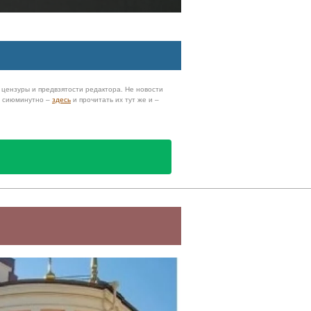
з цензуры и предвзятости редактора. Не новости
и сиюминутно –
здесь
и прочитать их тут же и –