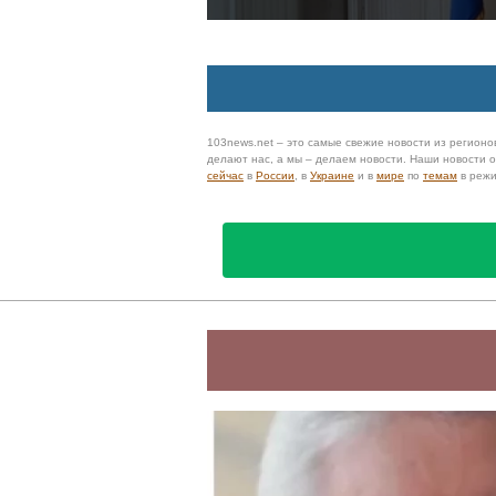
103news.net – это самые свежие новости из регионов
делают нас, а мы – делаем новости. Наши новости
сейчас
в
России
, в
Украине
и в
мире
по
темам
в реж