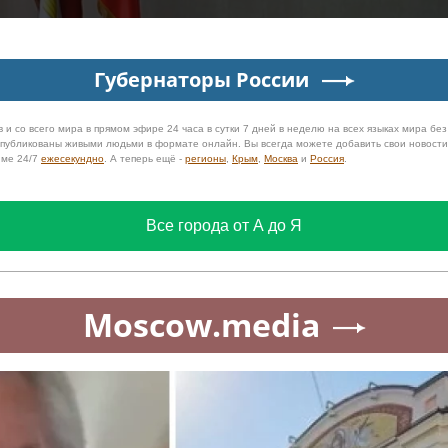
Губернаторы России
 и со всего мира в прямом эфире 24 часа в сутки 7 дней в неделю на всех языках мира бе
 опубликованы живыми людьми в формате онлайн. Вы всегда можете добавить свои новост
име 24/7
ежесекундно
. А теперь ещё -
регионы
,
Крым
,
Москва
и
Россия
.
Все города от А до Я
Moscow.media