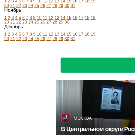
1
2
3
4
5
6
7
8
9
10
11
12
13
14
15
16
17
18
19
20
21
22
23
24
25
26
27
28
29
30
31
Ноябрь
1
2
3
4
5
6
7
8
9
10
11
12
13
14
15
16
17
18
19
20
21
22
23
24
25
26
27
28
29
30
Декабрь
1
2
3
4
5
6
7
8
9
10
11
12
13
14
15
16
17
18
19
20
21
22
23
24
25
26
27
28
29
30
31
МОСКВА
В Центральном округе Рос