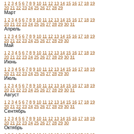
1
2
3
4
5
6
7
8
9
10
11
12
13
14
15
16
17
18
19
20
21
22
23
24
25
26
27
28
29
Март
1
2
3
4
5
6
7
8
9
10
11
12
13
14
15
16
17
18
19
20
21
22
23
24
25
26
27
28
29
30
31
Апрель
1
2
3
4
5
6
7
8
9
10
11
12
13
14
15
16
17
18
19
20
21
22
23
24
25
26
27
28
29
30
Май
1
2
3
4
5
6
7
8
9
10
11
12
13
14
15
16
17
18
19
20
21
22
23
24
25
26
27
28
29
30
31
Июнь
1
2
3
4
5
6
7
8
9
10
11
12
13
14
15
16
17
18
19
20
21
22
23
24
25
26
27
28
29
30
Июль
1
2
3
4
5
6
7
8
9
10
11
12
13
14
15
16
17
18
19
20
21
22
23
24
25
26
27
28
29
30
31
Август
1
2
3
4
5
6
7
8
9
10
11
12
13
14
15
16
17
18
19
20
21
22
23
24
25
26
27
28
29
30
31
Сентябрь
1
2
3
4
5
6
7
8
9
10
11
12
13
14
15
16
17
18
19
20
21
22
23
24
25
26
27
28
29
30
Октябрь