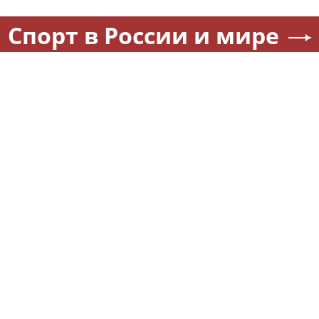
Спорт в России и мире
Физкультура — круглый год.
Охрану общественного
Где бесплатно заниматься
порядка и безопасность на
спортом в Москве
футбольном матче в Москв
обеспечила Росгвардия
(видео)