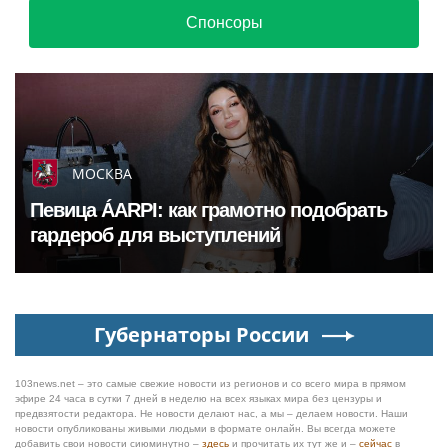
Спонсоры
МОСКВА
Певица ÁARPI: как грамотно подобрать
гардероб для выступлений
Губернаторы России
103news.net – это самые свежие новости из регионов и со всего мира в прямом
эфире 24 часа в сутки 7 дней в неделю на всех языках мира без цензуры и
предвзятости редактора. Не новости делают нас, а мы – делаем новости. Наши
новости опубликованы живыми людьми в формате онлайн. Вы всегда можете
добавить свои новости сиюминутно –
здесь
и прочитать их тут же и –
сейчас
в