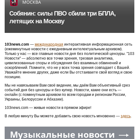
МОСКВА
Собянин: силы ПВО сбили три БПЛА,
летящих на Москву
103news.com
—
международная
интерактивная информационная сеть
(ежеминутные новости с ежедневным интелектуальным архивом).
Только у нас — все главные новости дня без политической цензуры. "103
Новости" — абсолютно все точки зрения, трезвая аналитика,
цивилизованные споры и обсуждения без взаимных обвинений и
оскорблений. Помните, что не у всех точка зрения совпадает с Вашей.
Уважайте мнение других, даже если Вы отстаиваете свой взгляд и свою
позицию.
Мы не навязываем Вам своё видение, мы даём Вам объективный срез
событий дня без цензуры и без купюр. Новости, какие они есть —
онлайн (с поминутным архивом по всем городам и регионам России,
Украины, Белоруссии и Абхазии).
103news.com — живые новости в прямом эфире!
В любую минуту Вы можете добавить свою новость мгновенно —
здесь
.
Музыкальные новости