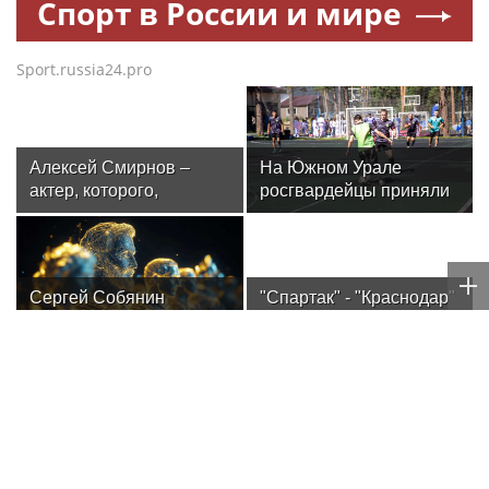
Спорт в России и мире
Sport.russia24.pro
Алексей Смирнов –
На Южном Урале
актер, которого,
росгвардейцы приняли
надеюсь, еще не
участие в спортивных
забыли
состязаниях,
приуроченных ко Дню
физкультурника
Сергей Собянин
"Спартак" - "Краснодар"
сообщил о перекрытии
и перенесенный из-за
дорог в Москве 8 и 9
урагана матч. Стартует
августа
3-й тур РПЛ