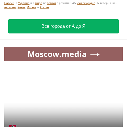
России
, в
Украине
и в
мире
по
темам
в режиме 24/7
ежесекундно
. А теперь ещё -
регионы
,
Крым
,
Москва
и
Россия
.
Все города от А до Я
Moscow.media