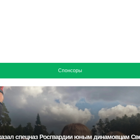
Спонсоры
казал спецназ Росгвардии юным динамовцам Св