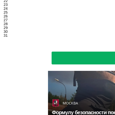
22
23
24
25
26
27
28
29
30
31
МОСКВА
Формулу безопасности по