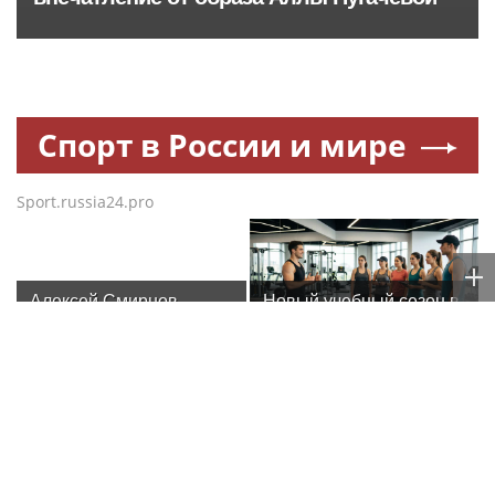
Спорт в России и мире
Sport.russia24.pro
Алексей Смирнов –
Новый учебный сезон в
актер, которого,
Колледже Вейдера:
надеюсь, еще не
стартовали очные
забыли
программы подготовки
фитнес-тренеров и
специалистов
Суд взыскал с Игоря
Столичный ОМОН
индустрии здоровья
Акинфеева долги за
«Авангард» определил
коммунальные услуги
лучших в рукопашном