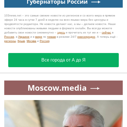
Губернаторы России
103news.net – это самые свежие новости из регионов и со всего мира в прямом
эфире 24 часа в сутки 7 дней в неделю на всех языках мира без цензуры и
предвзятости редактора. Не новости делают нас, а мы – делаем новости. Наши
новости опубликованы живыми людьми в формате онлайн. Вы всегда можете
добавить свои новости сиюминутно –
здесь
и прочитать их тут же и –
сейчас
в
России
, в
Украине
и в
мире
по
темам
в режиме 24/7
ежесекундно
. А теперь ещё -
регионы
,
Крым
,
Москва
и
Россия
.
Все города от А до Я
Moscow.media