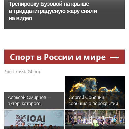
Тренировку Бузовой на крыше
в тридцатиградусную жару сняли
на видео
Спорт в России и мире
Sport.russia24.pro
Алексей Смирнов –
Сергей Собянин
актер, которого,
сообщил о перекрытии
надеюсь, еще не
дорог в Москве 8 и 9
забыли
августа