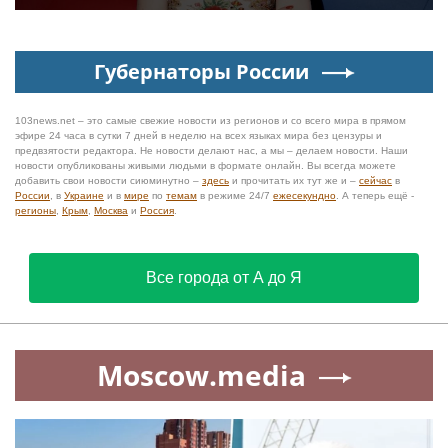
Губернаторы России
103news.net – это самые свежие новости из регионов и со всего мира в прямом
эфире 24 часа в сутки 7 дней в неделю на всех языках мира без цензуры и
предвзятости редактора. Не новости делают нас, а мы – делаем новости. Наши
новости опубликованы живыми людьми в формате онлайн. Вы всегда можете
добавить свои новости сиюминутно –
здесь
и прочитать их тут же и –
сейчас
в
России
, в
Украине
и в
мире
по
темам
в режиме 24/7
ежесекундно
. А теперь ещё -
регионы
,
Крым
,
Москва
и
Россия
.
Все города от А до Я
Moscow.media