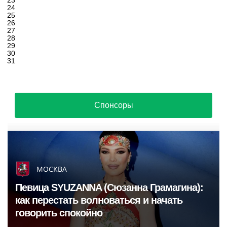
23
24
25
26
27
28
29
30
31
Спонсоры
МОСКВА
Певица SYUZANNA (Сюзанна Грамагина):
как перестать волноваться и начать
говорить спокойно