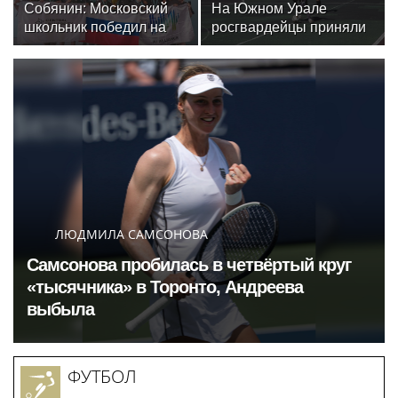
Собянин: Московский
На Южном Урале
школьник победил на
росгвардейцы приняли
олимпиаде по
участие в спортивных
искусственному
состязаниях,
интеллекту
приуроченных ко Дню
физкультурника
ЛЮДМИЛА САМСОНОВА
Самсонова пробилась в четвёртый круг
«тысячника» в Торонто, Андреева
выбыла
ФУТБОЛ