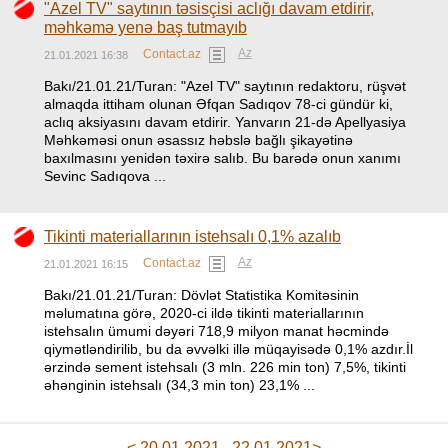
"Azel TV" saytının təsisçisi aclığı davam etdirir,
məhkəmə yenə baş tutmayıb
Az
Contact.az
21.01.2021 16:38
Bakı/21.01.21/Turan: "Azel TV" saytının redaktoru, rüşvət
almaqda ittiham olunan Əfqan Sadıqov 78-ci gündür ki,
aclıq aksiyasını davam etdirir. Yanvarın 21-də Apellyasiya
Məhkəməsi onun əsassız həbslə bağlı şikayətinə
baxılmasını yenidən təxirə salıb. Bu barədə onun xanımı
Sevinc Sadıqova ...
Tikinti materiallarının istehsalı 0,1% azalıb
Az
Contact.az
21.01.2021 16:15
Bakı/21.01.21/Turan: Dövlət Statistika Komitəsinin
məlumatına görə, 2020-ci ildə tikinti materiallarının
istehsalın ümumi dəyəri 718,9 milyon manat həcmində
qiymətləndirilib, bu da əvvəlki illə müqayisədə 0,1% azdır.İl
ərzində sement istehsalı (3 mln. 226 min ton) 7,5%, tikinti
əhənginin istehsalı (34,3 min ton) 23,1% ...
< 20.01.2021
22.01.2021>