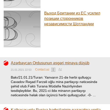
Выход Британии из ЕС усилил
позиции сторонников
независимости Шотландии
Azərbaycan Ordusunun əsgəri minaya düşüb
Az
Contact.az
21.01.2021 22:53
Bakı/21.01.21/Turan: Yanvarın 21-də hərbi qulluqçu
Cavadov Rəşad Fərzəli oğlu mina partlayışı nəticəsində
şəhid olub.Faktı Turana Müdafiə Nazirliyindən
təsdiqləyiblər. Bu, 2021-ci ildə minanın partlayışı
nəticəsində həlak olan üçüncü hərbi qulluqçudur. -0- ...
Kəlbəcər yolu Rusiya hərbçilərinin nəzarətinə verilə