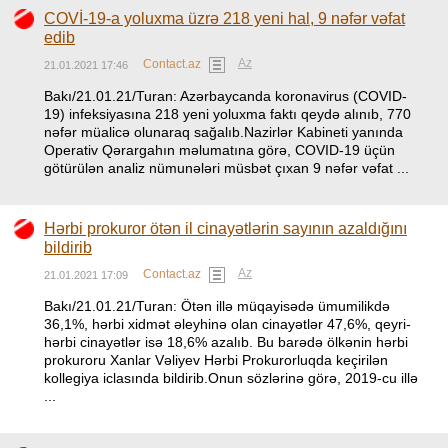
COVİ-19-a yoluxma üzrə 218 yeni hal, 9 nəfər vəfat
edib
Az
Contact.az
21.01.2021 17:46
Bakı/21.01.21/Turan: Azərbaycanda koronavirus (COVID-
19) infeksiyasına 218 yeni yoluxma faktı qeydə alınıb, 770
nəfər müalicə olunaraq sağalıb.Nazirlər Kabineti yanında
Operativ Qərargahın məlumatına görə, COVID-19 üçün
götürülən analiz nümunələri müsbət çıxan 9 nəfər vəfat ...
Hərbi prokuror ötən il cinayətlərin sayının azaldığını
bildirib
Az
Contact.az
21.01.2021 17:09
Bakı/21.01.21/Turan: Ötən illə müqayisədə ümumilikdə
36,1%, hərbi xidmət əleyhinə olan cinayətlər 47,6%, qeyri-
hərbi cinayətlər isə 18,6% azalıb. Bu barədə ölkənin hərbi
prokuroru Xanlar Vəliyev Hərbi Prokurorluqda keçirilən
kollegiya iclasında bildirib.Onun sözlərinə görə, 2019-cu illə
...