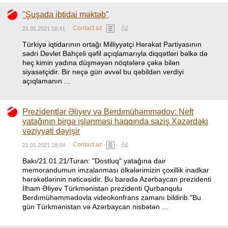
"Şuşada ibtidai məktəb"
Az
Contact.az
21.01.2021 18:41
Türkiyə iqtidarının ortağı Milliyyətçi Hərəkat Partiyasının
sədri Devlet Bahçeli qəfil açıqlamarıyla diqqətləri bəlkə də
heç kimin yadına düşməyən nöqtələrə çəkə bilən
siyasətçidir. Bir neçə gün əvvəl bu qəbildən verdiyi
açıqlamanın ...
Prezidentlər Əliyev və Berdımühəmmədov: Neft
yatağının birgə işlənməsi haqqında saziş Xəzərdəki
vəziyyəti dəyişir
Az
Contact.az
21.01.2021 18:04
Bakı/21.01.21/Turan: "Dostluq" yatağına dair
memorandumun imzalanması ölkələrimizin çoxillik inadkar
hərəkətlərinin nəticəsidir. Bu barədə Azərbaycan prezidenti
İlham Əliyev Türkmənistan prezidenti Qurbanqulu
Berdımühəmmədovla videokonfrans zamanı bildirib."Bu
gün Türkmənistan və Azərbaycan nisbətən ...