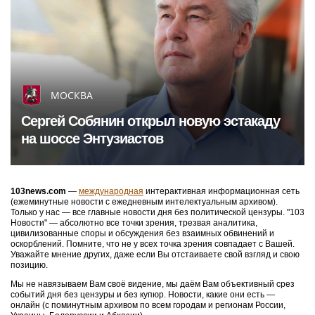
МОСКВА
Сергей Собянин открыл новую эстакаду
на шоссе Энтузиастов
103news.com
—
международная
интерактивная информационная сеть
(ежеминутные новости с ежедневным интелектуальным архивом).
Только у нас — все главные новости дня без политической цензуры. "103
Новости" — абсолютно все точки зрения, трезвая аналитика,
цивилизованные споры и обсуждения без взаимных обвинений и
оскорблений. Помните, что не у всех точка зрения совпадает с Вашей.
Уважайте мнение других, даже если Вы отстаиваете свой взгляд и свою
позицию.
Мы не навязываем Вам своё видение, мы даём Вам объективный срез
событий дня без цензуры и без купюр. Новости, какие они есть —
онлайн (с поминутным архивом по всем городам и регионам России,