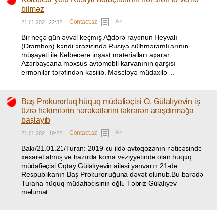
bilməz
Az
Contact.az
21.01.2021 22:32
Bir neçə gün əvvəl keçmış Ağdərə rayonun Heyvalı
(Drambon) kəndi ərazisində Rusiya sülhməramlılarının
müşayəti ilə Kəlbəcərə inşaat materialları aparan
Azərbaycana məxsus avtomobil karvanının qarşısı
ermənilər tərəfindən kəsilib. Məsələyə müdaxilə ...
Baş Prokurorluq hüquq müdafiəçisi O. Gülalıyevin işi
üzrə həkimlərin hərəkətlərini təkrarən araşdırmağa
başlayıb
Az
Contact.az
21.01.2021 19:22
Bakı/21.01.21/Turan: 2019-cu ildə avtoqəzanın nəticəsində
xəsarət almış və hazırda koma vəziyyətində olan hüquq
müdafiəçisi Oqtay Gülalıyevin ailəsi yanvarın 21-də
Respublikanın Baş Prokurorluğuna dəvət olunub.Bu barədə
Turana hüquq müdafiəçisinin oğlu Təbriz Gülalıyev
məlumat ...