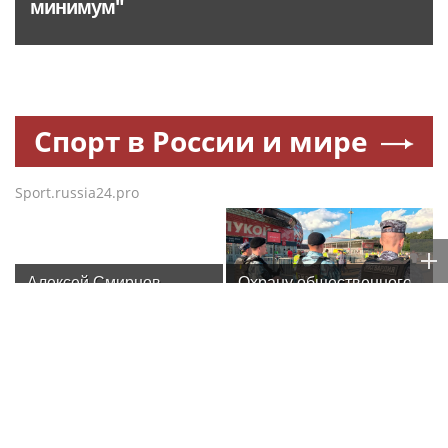
минимум"
Спорт в России и мире
Sport.russia24.pro
Алексей Смирнов –
Охрану общественного
актер, которого,
порядка и безопасность
надеюсь, еще не
на футбольном матче в
забыли
Москве обеспечила
Росгвардия
На Южном Урале
В Москве дети
росгвардейцы приняли
сотрудников и
участие в спортивных
военнослужащих