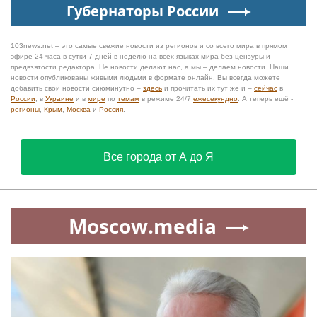
Губернаторы России
103news.net – это самые свежие новости из регионов и со всего мира в прямом
эфире 24 часа в сутки 7 дней в неделю на всех языках мира без цензуры и
предвзятости редактора. Не новости делают нас, а мы – делаем новости. Наши
новости опубликованы живыми людьми в формате онлайн. Вы всегда можете
добавить свои новости сиюминутно –
здесь
и прочитать их тут же и –
сейчас
в
России
, в
Украине
и в
мире
по
темам
в режиме 24/7
ежесекундно
. А теперь ещё -
регионы
,
Крым
,
Москва
и
Россия
.
Все города от А до Я
Moscow.media