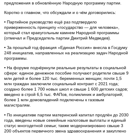
предложения в обновлённую Народную программу партии.
Коротко о главном, что обсуждали и о чём договорились:
• Партийное руководство ещё раз подтвердило
приверженность принципу «государство — для человека»,
который стал краеугольным камнем Народной программы
(отмечал и Председатель партии Дмитрий Медведев).
• За прошлый год фракция «Единая Россия» внесла в Госдуму
248 инициатив, направленных на реализацию задач Народной
программы.
• На форуме подчёркнули реальные результаты в социальной
сфере: единое денежное пособие получают родители свыше 9
млн детей и более 120 тыс. беременных женщин; почти 1,5
млн граждан заключили социальный контракт с 2021 года;
создано более 1 700 новых школ и свыше 1 600 детских садов;
введено в строй 6,5 тыс. ФАПов, поликлиник и амбулаторий;
более 1 млн домовладений подключены к газовым
магистралям.
• По инициативе партии материнский капитал продлён до 2030
года, введены новые семейные налоговые выплаты и единый
статус многодетной семьи; также модернизировано свыше 3
200 объектов первичного звена здравоохранения и закуплено