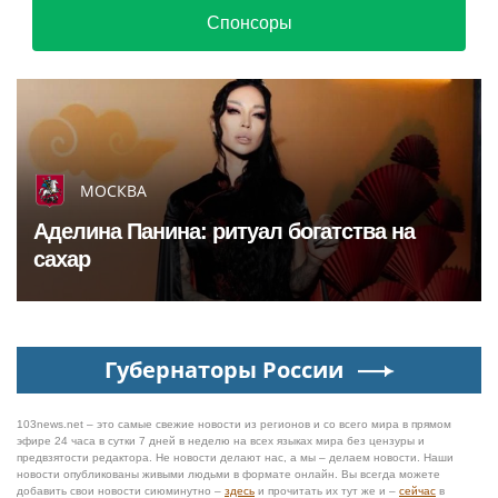
Спонсоры
МОСКВА
Аделина Панина: ритуал богатства на
сахар
Губернаторы России
103news.net – это самые свежие новости из регионов и со всего мира в прямом
эфире 24 часа в сутки 7 дней в неделю на всех языках мира без цензуры и
предвзятости редактора. Не новости делают нас, а мы – делаем новости. Наши
новости опубликованы живыми людьми в формате онлайн. Вы всегда можете
добавить свои новости сиюминутно –
здесь
и прочитать их тут же и –
сейчас
в