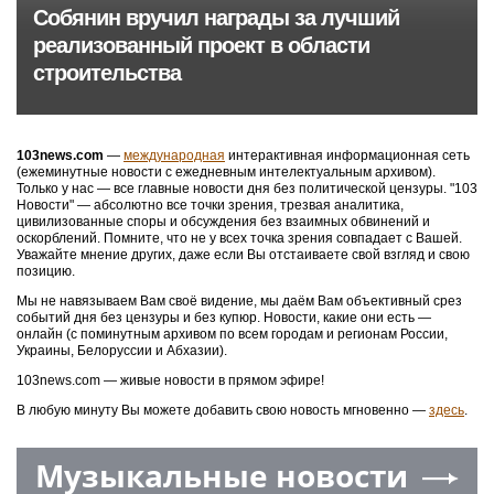
Собянин вручил награды за лучший
реализованный проект в области
строительства
103news.com
—
международная
интерактивная информационная сеть
(ежеминутные новости с ежедневным интелектуальным архивом).
Только у нас — все главные новости дня без политической цензуры. "103
Новости" — абсолютно все точки зрения, трезвая аналитика,
цивилизованные споры и обсуждения без взаимных обвинений и
оскорблений. Помните, что не у всех точка зрения совпадает с Вашей.
Уважайте мнение других, даже если Вы отстаиваете свой взгляд и свою
позицию.
Мы не навязываем Вам своё видение, мы даём Вам объективный срез
событий дня без цензуры и без купюр. Новости, какие они есть —
онлайн (с поминутным архивом по всем городам и регионам России,
Украины, Белоруссии и Абхазии).
103news.com — живые новости в прямом эфире!
В любую минуту Вы можете добавить свою новость мгновенно —
здесь
.
Музыкальные новости