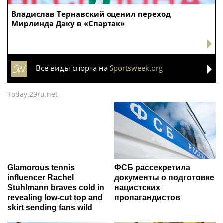
Владислав Тернавский оценил переход
Мирлинда Даку в «Спартак»
Все виды спорта на
Sportsweek.org
Today.29ru.net
Glamorous tennis
ФСБ рассекретила
influencer Rachel
документы о подготовке
Stuhlmann braves cold in
нацистских
revealing low-cut top and
пропагандистов
skirt sending fans wild