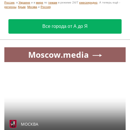
России
, в
Украине
и в
мире
по
темам
в режиме 24/7
ежесекундно
. А теперь ещё -
регионы
,
Крым
,
Москва
и
Россия
.
Все города от А до Я
Moscow.media
МОСКВА