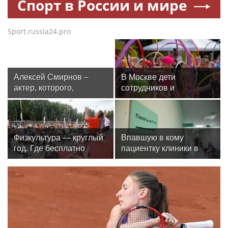
Спорт в России и мире
Sport.russia24.pro
Алексей Смирнов –
В Москве дети
актер, которого,
сотрудников и
надеюсь, еще не
военнослужащих
забыли
Росгвардии посетили
мастер-класс по
художественной
Физкультура — круглый
Впавшую в кому
гимнастике
год. Где бесплатно
пациентку клиники в
заниматься спортом в
Москве спасли, ей
Москве
оказалась чемпионка
мира