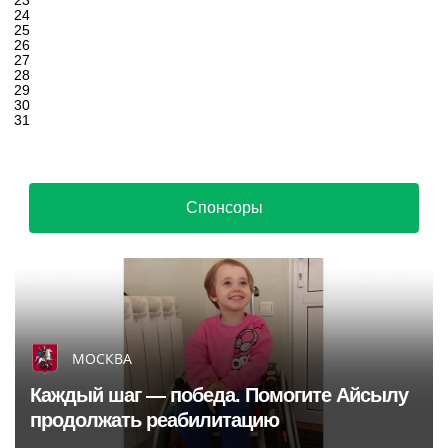
23
24
25
26
27
28
29
30
31
Спонсоры
МОСКВА
Каждый шаг — победа. Помогите Айсылу
продолжать реабилитацию