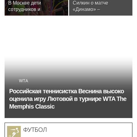
В Москве дети
Силкин о матче
сотрудников и
«Динамо» –
военнослужащих
«Махачкала»: «Это
Росгвардии посетили
будет тест на
мастер-класс по
способность
художественной
подопечных Шварца
гимнастике
решать серьезные
задачи в чемпионате»
WTA
Российская теннисистка Веснина высоко
оценила игру Лютовой в турнире WTA The
Memphis Classic
ФУТБОЛ