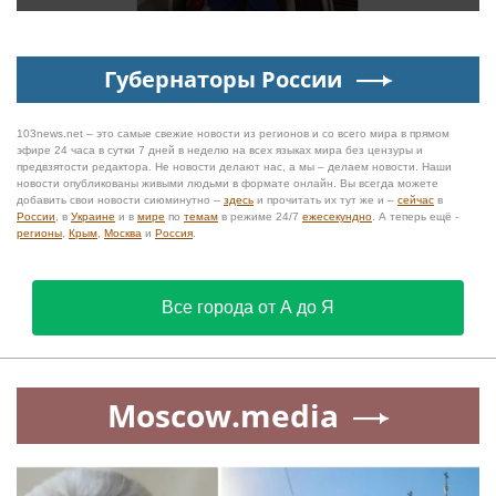
Губернаторы России
103news.net – это самые свежие новости из регионов и со всего мира в прямом
эфире 24 часа в сутки 7 дней в неделю на всех языках мира без цензуры и
предвзятости редактора. Не новости делают нас, а мы – делаем новости. Наши
новости опубликованы живыми людьми в формате онлайн. Вы всегда можете
добавить свои новости сиюминутно –
здесь
и прочитать их тут же и –
сейчас
в
России
, в
Украине
и в
мире
по
темам
в режиме 24/7
ежесекундно
. А теперь ещё -
регионы
,
Крым
,
Москва
и
Россия
.
Все города от А до Я
Moscow.media