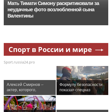
Мать Тимати Симону раскритиковали за
неудачные фото возлюбленной сына
Валентины
Спорт в России и мире
Sport.russia24.pro
Алексей Смирнов –
Формулу безопасности
актер, которого,
показал спецназ
надеюсь, еще не
Росгвардии юным
забыли
динамовцам
Свердловской области