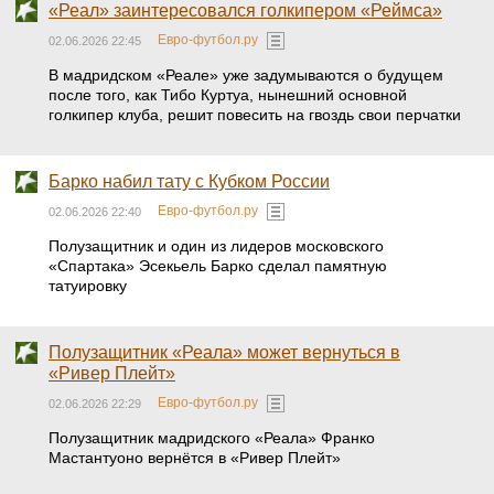
«Реал» заинтересовался голкипером «Реймса»
Евро-футбол.ру
02.06.2026 22:45
В мадридском «Реале» уже задумываются о будущем
после того, как Тибо Куртуа, нынешний основной
голкипер клуба, решит повесить на гвоздь свои перчатки
Барко набил тату с Кубком России
Евро-футбол.ру
02.06.2026 22:40
Полузащитник и один из лидеров московского
«Спартака» Эсекьель Барко сделал памятную
татуировку
Полузащитник «Реала» может вернуться в
«Ривер Плейт»
Евро-футбол.ру
02.06.2026 22:29
Полузащитник мадридского «Реала» Франко
Мастантуоно вернётся в «Ривер Плейт»