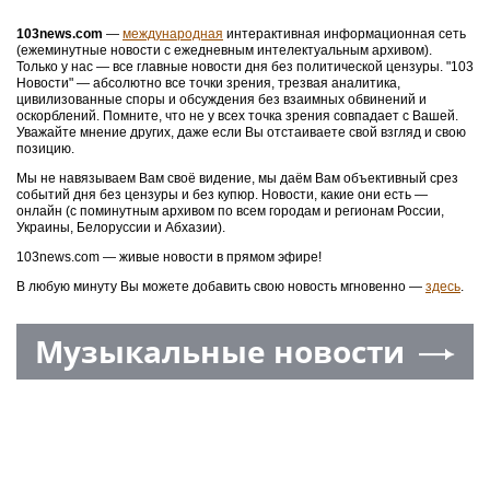
103news.com
—
международная
интерактивная информационная сеть
(ежеминутные новости с ежедневным интелектуальным архивом).
Только у нас — все главные новости дня без политической цензуры. "103
Новости" — абсолютно все точки зрения, трезвая аналитика,
цивилизованные споры и обсуждения без взаимных обвинений и
оскорблений. Помните, что не у всех точка зрения совпадает с Вашей.
Уважайте мнение других, даже если Вы отстаиваете свой взгляд и свою
позицию.
Мы не навязываем Вам своё видение, мы даём Вам объективный срез
событий дня без цензуры и без купюр. Новости, какие они есть —
онлайн (с поминутным архивом по всем городам и регионам России,
Украины, Белоруссии и Абхазии).
103news.com — живые новости в прямом эфире!
В любую минуту Вы можете добавить свою новость мгновенно —
здесь
.
Музыкальные новости