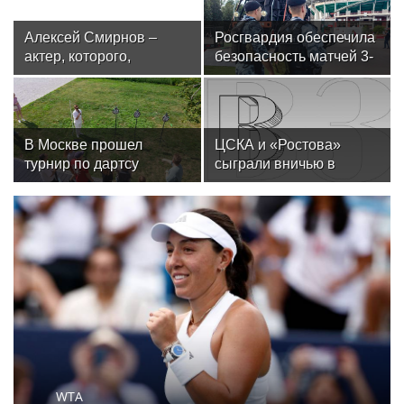
Алексей Смирнов –
Росгвардия обеспечила
актер, которого,
безопасность матчей 3-
надеюсь, еще не
го тура РПЛ в Москве
забыли
В Москве прошел
ЦСКА и «Ростова»
турнир по дартсу
сыграли вничью в
от «Роснефти»
третьем туре РПЛ
WTA