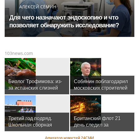
АЛЕКСЕЙ СЁМИН
Для чего назначают эндоскопию и что
позволяет обнаружить исследование?
103news.com
Биолог Трофимова: из-
Собянин поблагодарил
за испанских слизней
московских строителей
может развиться
за создание лучшего
менингит
города земли
Третий год подряд.
Британский флот 21
Школьная сборная
день следил за
России стала
русскими судами в
чемпионом олимпиады
Атлантике
Агрегатор новостей 24СМИ