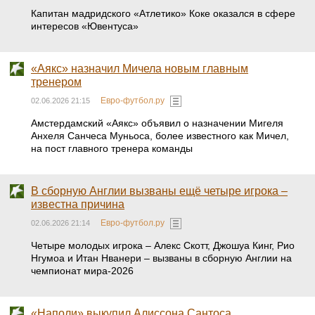
Капитан мадридского «Атлетико» Коке оказался в сфере
интересов «Ювентуса»
«Аякс» назначил Мичела новым главным
тренером
Евро-футбол.ру
02.06.2026 21:15
Амстердамский «Аякс» объявил о назначении Мигеля
Анхеля Санчеса Муньоса, более известного как Мичел,
на пост главного тренера команды
В сборную Англии вызваны ещё четыре игрока –
известна причина
Евро-футбол.ру
02.06.2026 21:14
Четыре молодых игрока – Алекс Скотт, Джошуа Кинг, Рио
Нгумоа и Итан Нванери – вызваны в сборную Англии на
чемпионат мира-2026
«Наполи» выкупил Алиссона Сантоса