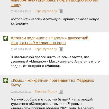
невероятную татуировку, покрывающую всю его
спину
Евро-футбол.ру
02.06.2026 23:44
Футболист «Челси» Алехандро Гарначо показал новую
татуировку
Аллегри подпишет с «Наполи» двухлетний
контракт на 9 миллионов евро
Евро-футбол.ру
02.06.2026 23:39
В итальянской прессе никто не сомневается, что
уволенный «Миланом» Массимилиано Аллегри в итоге
подпишет контракт с «Наполи»
«Комо» - конкретный претендент на Федерико
Кьезу
Евро-футбол.ру
02.06.2026 23:32
Мы уже сообщали о том, что бывший напалающий
туринского «Ювентуса» и чемпион Европы с
итальянской сборной образца 2021 года, Федерико