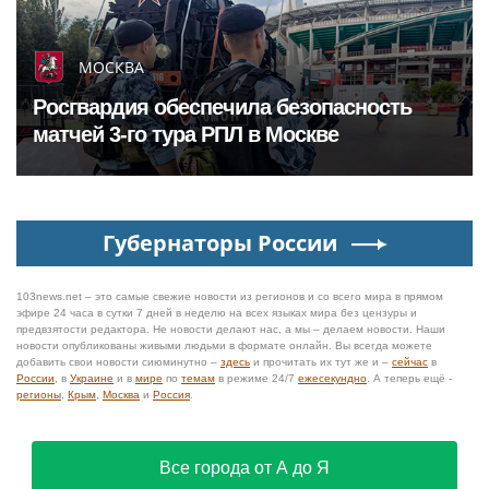
МОСКВА
Росгвардия обеспечила безопасность
матчей 3-го тура РПЛ в Москве
Губернаторы России
103news.net – это самые свежие новости из регионов и со всего мира в прямом
эфире 24 часа в сутки 7 дней в неделю на всех языках мира без цензуры и
предвзятости редактора. Не новости делают нас, а мы – делаем новости. Наши
новости опубликованы живыми людьми в формате онлайн. Вы всегда можете
добавить свои новости сиюминутно –
здесь
и прочитать их тут же и –
сейчас
в
России
, в
Украине
и в
мире
по
темам
в режиме 24/7
ежесекундно
. А теперь ещё -
регионы
,
Крым
,
Москва
и
Россия
.
Все города от А до Я