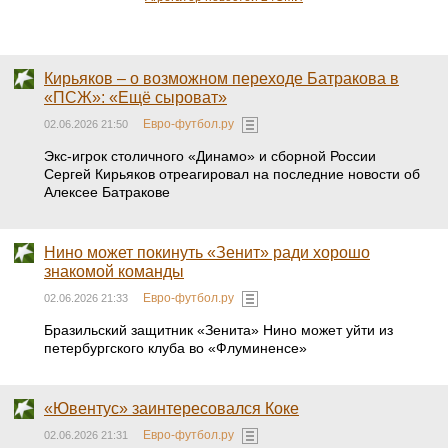
по ИИ
Кирьяков – о возможном переходе Батракова в
«ПСЖ»: «Ещё сыроват»
Евро-футбол.ру
02.06.2026 21:50
Экс-игрок столичного «Динамо» и сборной России
Сергей Кирьяков отреагировал на последние новости об
Алексее Батракове
Нино может покинуть «Зенит» ради хорошо
знакомой команды
Евро-футбол.ру
02.06.2026 21:33
Бразильский защитник «Зенита» Нино может уйти из
петербургского клуба во «Флуминенсе»
«Ювентус» заинтересовался Коке
Евро-футбол.ру
02.06.2026 21:31