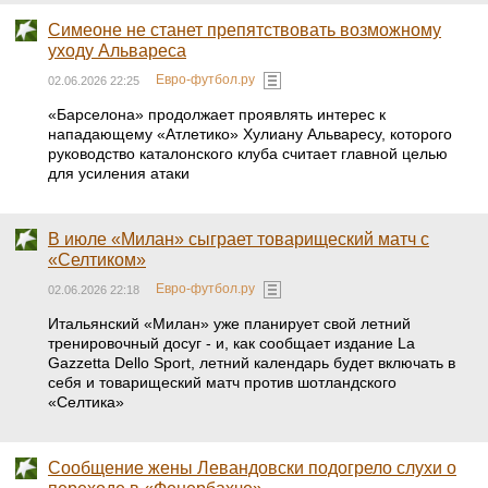
Симеоне не станет препятствовать возможному
уходу Альвареса
Евро-футбол.ру
02.06.2026 22:25
«Барселона» продолжает проявлять интерес к
нападающему «Атлетико» Хулиану Альваресу, которого
руководство каталонского клуба считает главной целью
для усиления атаки
В июле «Милан» сыграет товарищеский матч с
«Селтиком»
Евро-футбол.ру
02.06.2026 22:18
Итальянский «Милан» уже планирует свой летний
тренировочный досуг - и, как сообщает издание La
Gazzetta Dello Sport, летний календарь будет включать в
себя и товарищеский матч против шотландского
«Селтика»
Сообщение жены Левандовски подогрело слухи о