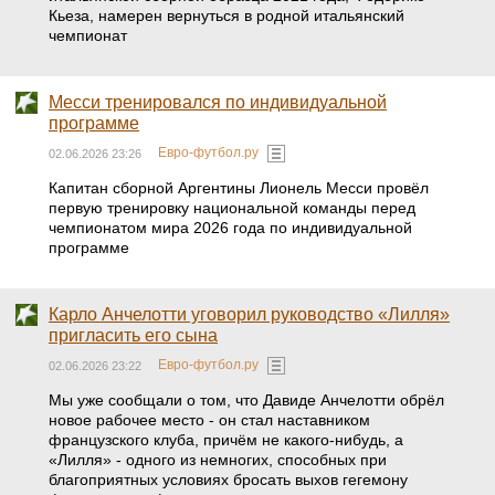
Кьеза, намерен вернуться в родной итальянский
чемпионат
Месси тренировался по индивидуальной
программе
Евро-футбол.ру
02.06.2026 23:26
Капитан сборной Аргентины Лионель Месси провёл
первую тренировку национальной команды перед
чемпионатом мира 2026 года по индивидуальной
программе
Карло Анчелотти уговорил руководство «Лилля»
пригласить его сына
Евро-футбол.ру
02.06.2026 23:22
Мы уже сообщали о том, что Давиде Анчелотти обрёл
новое рабочее место - он стал наставником
французского клуба, причём не какого-нибудь, а
«Лилля» - одного из немногих, способных при
благоприятных условиях бросать выхов гегемону