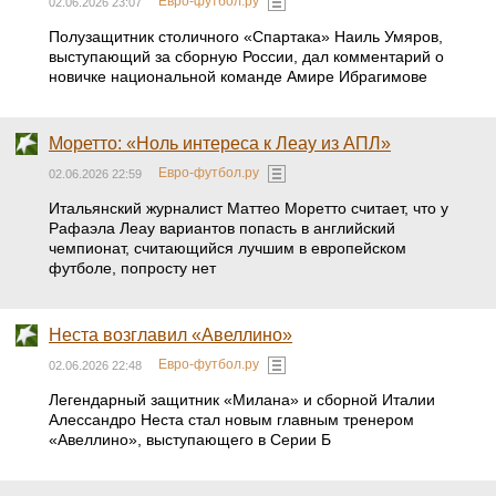
Евро-футбол.ру
02.06.2026 23:07
Полузащитник столичного «Спартака» Наиль Умяров,
выступающий за сборную России, дал комментарий о
новичке национальной команде Амире Ибрагимове
Моретто: «Ноль интереса к Леау из АПЛ»
Евро-футбол.ру
02.06.2026 22:59
Итальянский журналист Маттео Моретто считает, что у
Рафаэла Леау вариантов попасть в английский
чемпионат, считающийся лучшим в европейском
футболе, попросту нет
Неста возглавил «Авеллино»
Евро-футбол.ру
02.06.2026 22:48
Легендарный защитник «Милана» и сборной Италии
Алессандро Неста стал новым главным тренером
«Авеллино», выступающего в Серии Б