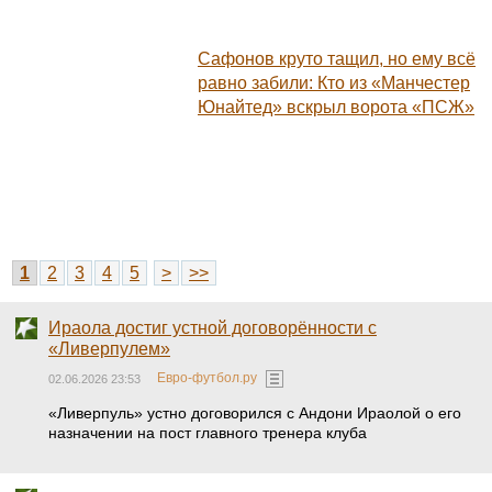
Сафонов круто тащил, но ему всё
равно забили: Кто из «Манчестер
Юнайтед» вскрыл ворота «ПСЖ»
1
2
3
4
5
>
>>
Ираола достиг устной договорённости с
«Ливерпулем»
Евро-футбол.ру
02.06.2026 23:53
«Ливерпуль» устно договорился с Андони Ираолой о его
назначении на пост главного тренера клуба