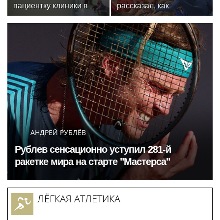
пациентку клиники в
рассказал, как
Москве спасли, ей
отреставрируют
оказалась чемпионка
знаменитый
мира
спортивный комплекс
столицы
АНДРЕЙ РУБЛЁВ
Рублев сенсационно уступил 281-й
ракетке мира на старте "Мастерса"
ЛЁГКАЯ АТЛЕТИКА