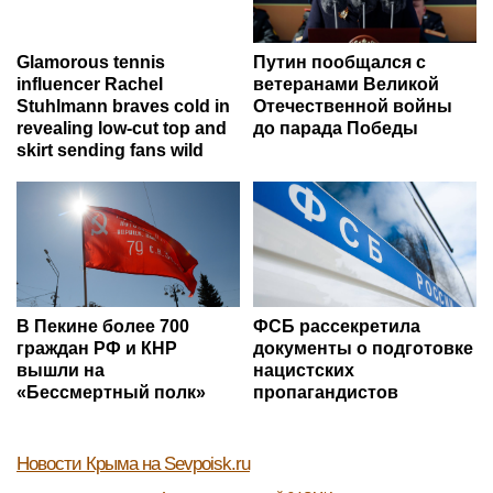
Glamorous tennis
Путин пообщался с
influencer Rachel
ветеранами Великой
Stuhlmann braves cold in
Отечественной войны
revealing low-cut top and
до парада Победы
skirt sending fans wild
В Пекине более 700
ФСБ рассекретила
граждан РФ и КНР
документы о подготовке
вышли на
нацистских
«Бессмертный полк»
пропагандистов
Новости Крыма
на Sevpoisk.ru