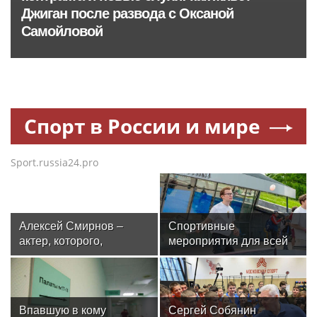
Джиган после развода с Оксаной
Самойловой
Спорт в России и мире
Sport.russia24.pro
Алексей Смирнов –
Спортивные
актер, которого,
мероприятия для всей
надеюсь, еще не
семьи пройдут у
забыли
столичного Музея
космонавтики в августе
Впавшую в кому
Сергей Собянин