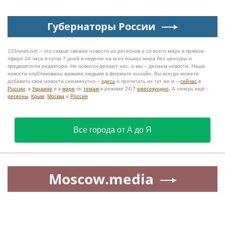
Губернаторы России
103news.net – это самые свежие новости из регионов и со всего мира в прямом
эфире 24 часа в сутки 7 дней в неделю на всех языках мира без цензуры и
предвзятости редактора. Не новости делают нас, а мы – делаем новости. Наши
новости опубликованы живыми людьми в формате онлайн. Вы всегда можете
добавить свои новости сиюминутно –
здесь
и прочитать их тут же и –
сейчас
в
России
, в
Украине
и в
мире
по
темам
в режиме 24/7
ежесекундно
. А теперь ещё -
регионы
,
Крым
,
Москва
и
Россия
.
Все города от А до Я
Moscow.media