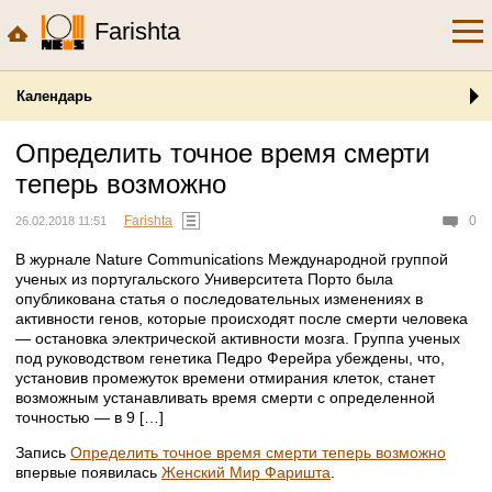
Farishta
Календарь
Определить точное время смерти
теперь возможно
Farishta
0
26.02.2018 11:51
В журнале Nature Communications Международной группой
ученых из португальского Университета Порто была
опубликована статья о последовательных изменениях в
активности генов, которые происходят после смерти человека
— остановка электрической активности мозга. Группа ученых
под руководством генетика Педро Ферейра убеждены, что,
установив промежуток времени отмирания клеток, станет
возможным устанавливать время смерти с определенной
точностью — в 9 […]
Запись
Определить точное время смерти теперь возможно
впервые появилась
Женский Мир Фаришта
.