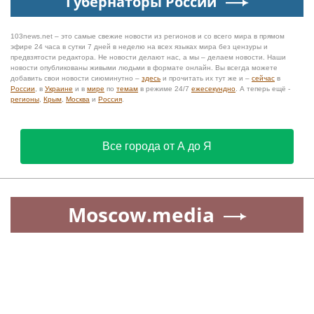
Губернаторы России
103news.net – это самые свежие новости из регионов и со всего мира в прямом
эфире 24 часа в сутки 7 дней в неделю на всех языках мира без цензуры и
предвзятости редактора. Не новости делают нас, а мы – делаем новости. Наши
новости опубликованы живыми людьми в формате онлайн. Вы всегда можете
добавить свои новости сиюминутно –
здесь
и прочитать их тут же и –
сейчас
в
России
, в
Украине
и в
мире
по
темам
в режиме 24/7
ежесекундно
. А теперь ещё -
регионы
,
Крым
,
Москва
и
Россия
.
Все города от А до Я
Moscow.media