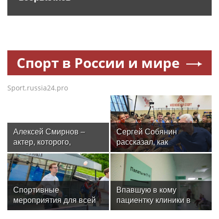
Спорт в России и мире
Sport.russia24.pro
Алексей Смирнов –
Сергей Собянин
актер, которого,
рассказал, как
надеюсь, еще не
отреставрируют
забыли
знаменитый
спортивный комплекс
столицы
Спортивные
Впавшую в кому
мероприятия для всей
пациентку клиники в
семьи пройдут у
Москве спасли, ей