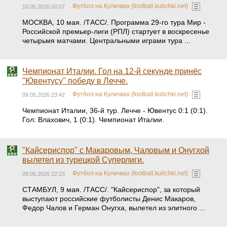
Футбол на Куличках (football.kulichki.net)
10.05.2026 00:07
МОСКВА, 10 мая. /ТАСС/. Программа 29-го тура Мир -
Российской премьер-лиги (РПЛ) стартует в воскресенье
четырьмя матчами. Центральными играми тура ...
Чемпионат Италии. Гол на 12-й секунде принёс
"Ювентусу" победу в Лечче.
Футбол на Куличках (football.kulichki.net)
09.05.2026 23:42
Чемпионат Италии, 36-й тур. Лечче - Ювентус 0:1 (0:1).
Гол: Влахович, 1 (0:1). Чемпионат Италии.
"Кайсериспор" с Макаровым, Чаловым и Онугхой
вылетел из турецкой Суперлиги.
Футбол на Куличках (football.kulichki.net)
09.05.2026 22:23
СТАМБУЛ, 9 мая. /ТАСС/. "Кайсериспор", за который
выступают российские футболисты Денис Макаров,
Федор Чалов и Герман Онугха, вылетел из элитного ...