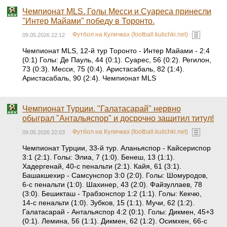
Чемпионат MLS. Голы Месси и Суареса принесли
"Интер Майами" победу в Торонто.
Футбол на Куличках (football.kulichki.net)
09.05.2026 22:12
Чемпионат MLS, 12-й тур Торонто - Интер Майами - 2:4
(0:1) Голы: Де Пауль, 44 (0:1). Суарес, 56 (0:2). Регилон,
73 (0:3). Месси, 75 (0:4). Аристасабаль, 82 (1:4).
Аристасабаль, 90 (2:4). Чемпионат MLS
Чемпионат Турции. "Галатасарай" нервно
обыграл "Антальяспор" и досрочно защитил титул!
Футбол на Куличках (football.kulichki.net)
09.05.2026 22:03
Чемпионат Турции, 33-й тур. Аланьяспор - Кайсериспор
3:1 (2:1). Голы: Элиа, 7 (1:0). Бенеш, 13 (1:1).
Хадергенай, 40-с пенальти (2:1). Кайя, 61 (3:1).
Башакшехир - Самсунспор 3:0 (2:0). Голы: Шомуродов,
6-с пенальти (1:0). Шахинер, 43 (2:0). Файзуллаев, 78
(3:0). Бешикташ - Трабзонспор 1:2 (1:1). Голы: Кекчю,
14-с пенальти (1:0). Зубков, 15 (1:1). Мучи, 62 (1:2).
Галатасарай - Антальяспор 4:2 (0:1). Голы: Дикмен, 45+3
(0:1). Лемина, 56 (1:1). Дикмен, 62 (1:2). Осимхен, 66-с