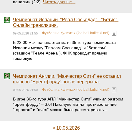
пенальти (2:2).
Читать дальше...
Чемпионат Испании. "Реал Сосьедад" - "Бетис".
Онлайн трансляция.
Футбол на Куличках (football.kulichki.net)
09.05.2026 21:55
В 22:00 мск. начинается матч 35-го тура чемпионата
Испании между "Реалом Сосьедад" и "Бетисом"
(стадион "Реале Арена"). ФНК проводит прямую
текстовую
Чемпионат Англии. “Манчестер Сити” не оставил
шансов “Брентфорду” после перерыва.
Футбол на Куличках (football.kulichki.net)
09.05.2026 21:50
В игре 36-го тура АПЛ "Манчестер Сити" учинил разгром
"Брентфорду" – 3:0! Накануне матча противостояние
"горожан" и "пчёл" можно было рассматривать ...
< 10.05.2026