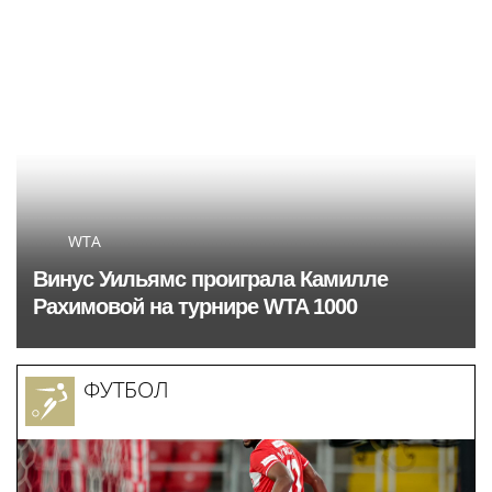
столичного Музея
оказалась чемпионка
космонавтики в августе
мира
WTA
Винус Уильямс проиграла Камилле
Рахимовой на турнире WTA 1000
ФУТБОЛ