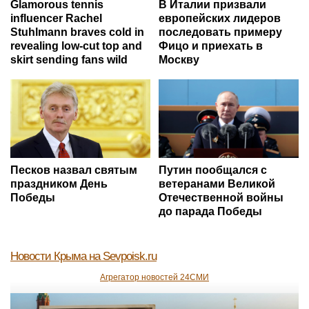
Glamorous tennis
В Италии призвали
influencer Rachel
европейских лидеров
Stuhlmann braves cold in
последовать примеру
revealing low-cut top and
Фицо и приехать в
skirt sending fans wild
Москву
Песков назвал святым
Путин пообщался с
праздником День
ветеранами Великой
Победы
Отечественной войны
до парада Победы
Новости Крыма
на Sevpoisk.ru
Агрегатор новостей 24СМИ