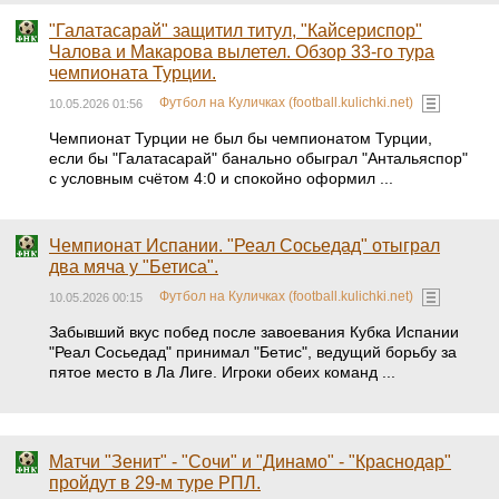
"Галатасарай" защитил титул, "Кайсериспор"
Чалова и Макарова вылетел. Обзор 33-го тура
чемпионата Турции.
Футбол на Куличках (football.kulichki.net)
10.05.2026 01:56
Чемпионат Турции не был бы чемпионатом Турции,
если бы "Галатасарай" банально обыграл "Антальяспор"
с условным счётом 4:0 и спокойно оформил ...
Чемпионат Испании. "Реал Сосьедад" отыграл
два мяча у "Бетиса".
Футбол на Куличках (football.kulichki.net)
10.05.2026 00:15
Забывший вкус побед после завоевания Кубка Испании
"Реал Сосьедад" принимал "Бетис", ведущий борьбу за
пятое место в Ла Лиге. Игроки обеих команд ...
Матчи "Зенит" - "Сочи" и "Динамо" - "Краснодар"
пройдут в 29-м туре РПЛ.