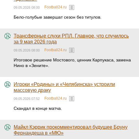
Football24.ru
09.05.2026 08:00
Бело-голубые завершат сезон без титулов.
Трансферные слухи РПЛ. Главное, что случилось
за 9 мая 2026 года
Football24.ru
09.05.2026 08:00
Итоговое решение Мостового, ценник Карпукаса, замена
Нино в «Зените».
Игроки «Родины» и «Челябинска» устроили
массовую драку
Football24.ru
09.05.2026 07:52
Скандал в конце матча.
Майкл Кэррик прокомментировал будущее Бруну
Фернандеша в «МЮ»