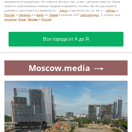
предвзятости редактора. Не новости делают нас, а мы – делаем новости. Наши
новости опубликованы живыми людьми в формате онлайн. Вы всегда можете
добавить свои новости сиюминутно –
здесь
и прочитать их тут же и –
сейчас
в
России
, в
Украине
и в
мире
по
темам
в режиме 24/7
ежесекундно
. А теперь ещё -
регионы
,
Крым
,
Москва
и
Россия
.
Все города от А до Я
Moscow.media