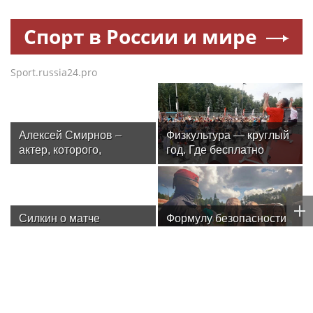
Спорт в России и мире
Sport.russia24.pro
Алексей Смирнов –
Физкультура — круглый
актер, которого,
год. Где бесплатно
надеюсь, еще не
заниматься спортом в
забыли
Москве
Силкин о матче
Формулу безопасности
«Динамо» –
показал спецназ
«Махачкала»: «Это
Росгвардии юным
будет тест на
динамовцам
способность
Свердловской области
подопечных Шварца
решать серьезные