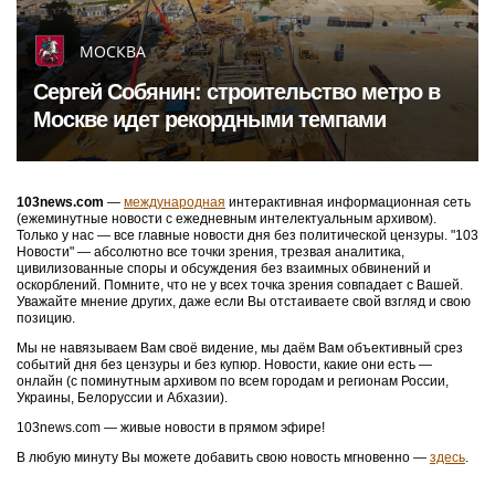
МОСКВА
Сергей Собянин: строительство метро в
Москве идет рекордными темпами
103news.com
—
международная
интерактивная информационная сеть
(ежеминутные новости с ежедневным интелектуальным архивом).
Только у нас — все главные новости дня без политической цензуры. "103
Новости" — абсолютно все точки зрения, трезвая аналитика,
цивилизованные споры и обсуждения без взаимных обвинений и
оскорблений. Помните, что не у всех точка зрения совпадает с Вашей.
Уважайте мнение других, даже если Вы отстаиваете свой взгляд и свою
позицию.
Мы не навязываем Вам своё видение, мы даём Вам объективный срез
событий дня без цензуры и без купюр. Новости, какие они есть —
онлайн (с поминутным архивом по всем городам и регионам России,
Украины, Белоруссии и Абхазии).
103news.com — живые новости в прямом эфире!
В любую минуту Вы можете добавить свою новость мгновенно —
здесь
.