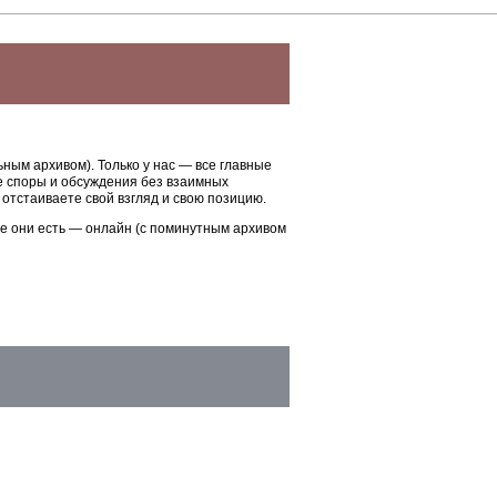
Синоптик Позднякова:
на выходных в Москве
ожидаются дожди
и похолодание