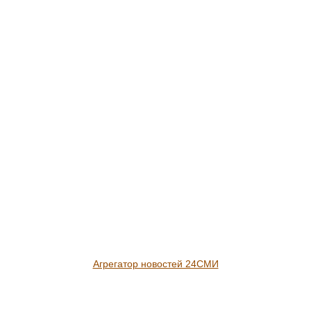
ассовый спорт и
Обвиняемый в убийстве
одготовка чемпионов
ребенка в Петербурге
тали основой спортивной
Жилкин содержится в
истемы Москвы
одиночной камере
Агрегатор новостей 24СМИ
Rss.plus