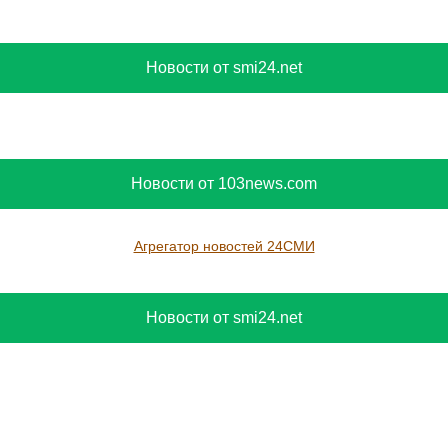
бвиняемый в убийстве
Аналитик Уль отверг
ебенка в Петербурге
российский след в
илкин содержится в
инциденте с БПЛА в
диночной камере
аэропорту Лейпцига
Новости от smi24.net