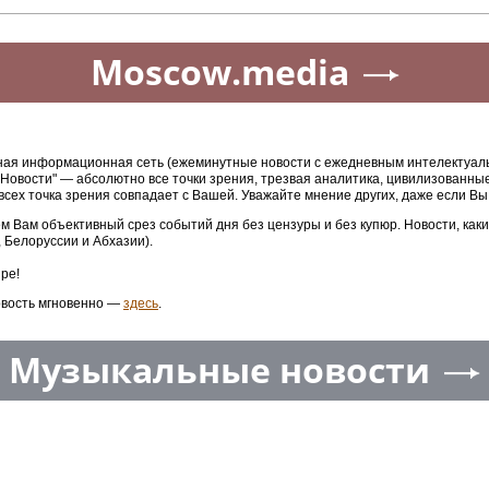
Приседания, планка,
Аналитик Уль отверг
выпады: топ лучших и
российский след в
эффективных
инциденте с БПЛА в
Агрегатор новостей 24СМИ
упражнений для
аэропорту Лейпцига
разминки
ева
из «Спартака»
 за 9 мая 2026 года
звезд «Ромы»