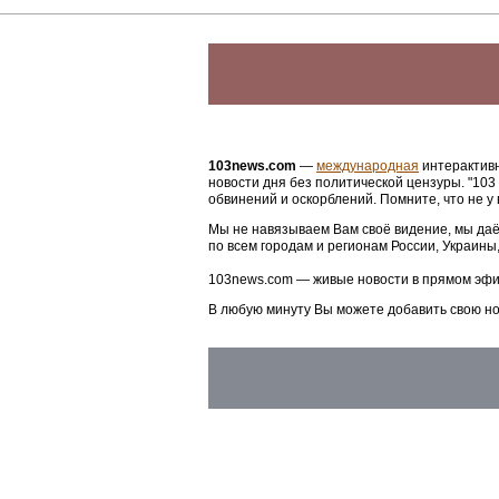
Массовый спорт и
подготовка чемпионов
стали основой
спортивной системы
Москвы
Читайте также:
В «Динамо» высказались о будущем Ролана Гус
09.05.2026 00:47
Фабрицио Романо объявил об уходе легионера 
09.05.2026 08:23
Трансферные слухи РПЛ. Главное, что случилось
09.05.2026 08:00
Де Дзерби хочет подписать в «Тоттенхэм» двух 
09.05.2026 08:12